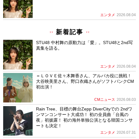
エンタメ
2026.08.04
新着記事
STU48 中村舞の原動力は「愛」。STU48と2nd写
真集を語る。
エンタメ
2026.08.04
＝ＬＯＶＥ佐々木舞香さん、アルパカ役に挑戦！
大谷映美里さん、野口衣織さんがソフトバンクCM
初出演！
CMニュース
2026.08.03
Rain Tree、目標の舞台Zepp DiverCityでの 2ndワ
ンマンコンサート大成功！ 初の全員曲「台風の
夜」初披露！ 初の海外単独公演となる韓国コンサ
ートも決定！
エンタメ
2026.07.31