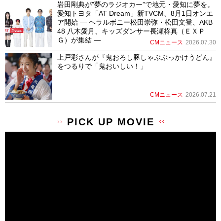
岩田剛典が”夢のラジオカー”で地元・愛知に夢を。
愛知トヨタ「AT Dream」新TVCM、8月1日オンエ
ア開始 ― ヘラルボニー松田崇弥・松田文登、AKB
48 八木愛月、キッズダンサー長瀬柊真（ＥＸＰ
Ｇ）が集結 ―
CMニュース
2026.07.30
上戸彩さんが『鬼おろし豚しゃぶぶっかけうどん』
をつるりで「鬼おいしい！」
CMニュース
2026.07.21
PICK UP MOVIE