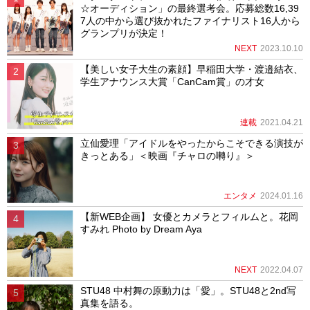
☆オーディション」の最終選考会。応募総数16,39
7人の中から選び抜かれたファイナリスト16人から
グランプリが決定！
NEXT
2023.10.10
【美しい女子大生の素顔】早稲田大学・渡邉結衣、
学生アナウンス大賞「CanCam賞」の才女
連載
2021.04.21
立仙愛理「アイドルをやったからこそできる演技が
きっとある」＜映画『チャロの囀り』＞
エンタメ
2024.01.16
【新WEB企画】 女優とカメラとフィルムと。花岡
すみれ Photo by Dream Aya
NEXT
2022.04.07
STU48 中村舞の原動力は「愛」。STU48と2nd写
真集を語る。