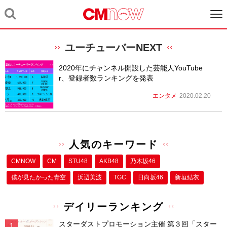
ユーチューバーNEXT
2020年にチャンネル開設した芸能人YouTube
r、登録者数ランキングを発表
エンタメ
2020.02.20
人気のキーワード
CMNOW
CM
STU48
AKB48
乃木坂46
僕が⾒たかった⻘空
浜辺美波
TGC
日向坂46
新垣結衣
デイリーランキング
スターダストプロモーション主催 第３回「スター