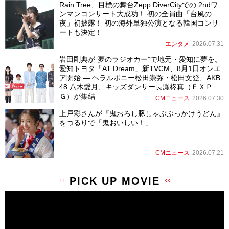
Rain Tree、目標の舞台Zepp DiverCityでの 2ndワ
ンマンコンサート大成功！ 初の全員曲「台風の
夜」初披露！ 初の海外単独公演となる韓国コンサ
ートも決定！
エンタメ
2026.07.31
岩田剛典が”夢のラジオカー”で地元・愛知に夢を。
愛知トヨタ「AT Dream」新TVCM、8月1日オンエ
ア開始 ― ヘラルボニー松田崇弥・松田文登、AKB
48 八木愛月、キッズダンサー長瀬柊真（ＥＸＰ
Ｇ）が集結 ―
CMニュース
2026.07.30
上戸彩さんが『鬼おろし豚しゃぶぶっかけうどん』
をつるりで「鬼おいしい！」
CMニュース
2026.07.21
PICK UP MOVIE