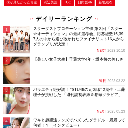
僕が⾒たかった⻘空
浜辺美波
TGC
日向坂46
新垣結衣
デイリーランキング
スターダストプロモーション主催 第３回「スター
☆オーディション」の最終選考会。応募総数16,39
7人の中から選び抜かれたファイナリスト16人から
グランプリが決定！
NEXT
2023.10.10
【美しい女子大生】千葉大学4年・坂本桜の美しさ
連載
2023.03.22
バラエティ絶好調！ “STU48の元気印” 2期生・工藤
理子が挑戦した 「週刊誌初表紙＆巻頭グラビア」
NEXT
2025.05.23
ワキと超望遠レンズでバズったグラドル・累累って
何者！？（インタビュー）