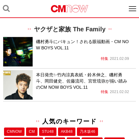
ヤクザと家族 The Family
磯村勇斗にバキュン！される眼福動画・CM NO
W BOYS VOL.11
特集
2021.02.09
本日発売✨竹内涼真表紙・鈴木伸之、磯村勇
斗、岡田健史、佐藤流司、宮世琉弥が揃い踏み
のCM NOW BOYS VOL.11
特集
2021.02.02
人気のキーワード
CMNOW
CM
STU48
AKB48
乃木坂46