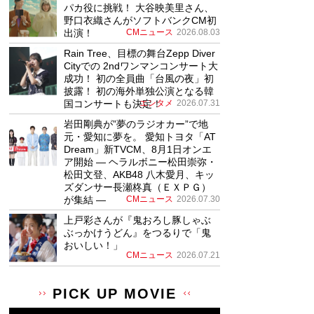
パカ役に挑戦！ 大谷映美里さん、
野口衣織さんがソフトバンクCM初
出演！
CMニュース
2026.08.03
Rain Tree、目標の舞台Zepp Diver
Cityでの 2ndワンマンコンサート大
成功！ 初の全員曲「台風の夜」初
披露！ 初の海外単独公演となる韓
国コンサートも決定！
エンタメ
2026.07.31
岩田剛典が”夢のラジオカー”で地
元・愛知に夢を。 愛知トヨタ「AT
Dream」新TVCM、8月1日オンエ
ア開始 ― ヘラルボニー松田崇弥・
松田文登、AKB48 八木愛月、キッ
ズダンサー長瀬柊真（ＥＸＰＧ）
が集結 ―
CMニュース
2026.07.30
上戸彩さんが『鬼おろし豚しゃぶ
ぶっかけうどん』をつるりで「鬼
おいしい！」
CMニュース
2026.07.21
PICK UP MOVIE