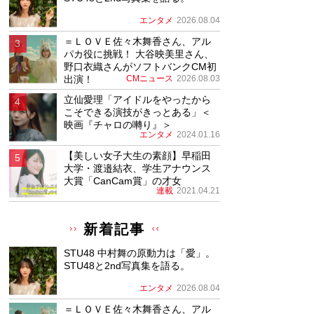
エンタメ
2026.08.04
＝ＬＯＶＥ佐々木舞香さん、アル
パカ役に挑戦！ 大谷映美里さん、
野口衣織さんがソフトバンクCM初
出演！
CMニュース
2026.08.03
立仙愛理「アイドルをやったから
こそできる演技がきっとある」＜
映画『チャロの囀り』＞
エンタメ
2024.01.16
【美しい女子大生の素顔】早稲田
大学・渡邉結衣、学生アナウンス
大賞「CanCam賞」の才女
連載
2021.04.21
新着記事
STU48 中村舞の原動力は「愛」。
STU48と2nd写真集を語る。
エンタメ
2026.08.04
＝ＬＯＶＥ佐々木舞香さん、アル