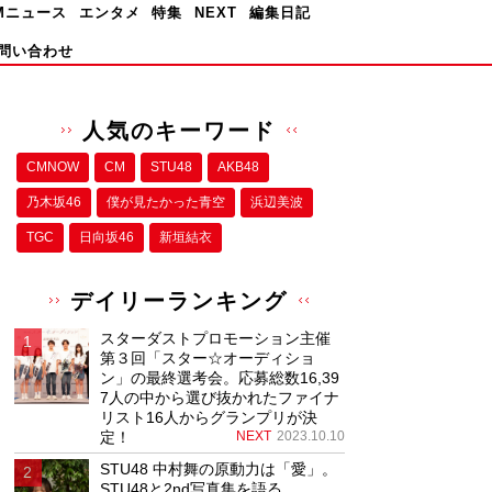
Mニュース
エンタメ
特集
NEXT
編集日記
問い合わせ
人気のキーワード
CMNOW
CM
STU48
AKB48
乃木坂46
僕が⾒たかった⻘空
浜辺美波
TGC
日向坂46
新垣結衣
デイリーランキング
スターダストプロモーション主催
第３回「スター☆オーディショ
ン」の最終選考会。応募総数16,39
7人の中から選び抜かれたファイナ
リスト16人からグランプリが決
定！
NEXT
2023.10.10
STU48 中村舞の原動力は「愛」。
STU48と2nd写真集を語る。