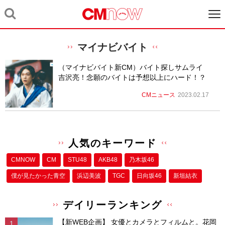
マイナビバイト
（マイナビバイト新CM）バイト探しサムライ
吉沢亮！念願のバイトは予想以上にハード！？
CMニュース
2023.02.17
人気のキーワード
CMNOW
CM
STU48
AKB48
乃木坂46
僕が⾒たかった⻘空
浜辺美波
TGC
日向坂46
新垣結衣
デイリーランキング
【新WEB企画】 女優とカメラとフィルムと。花岡