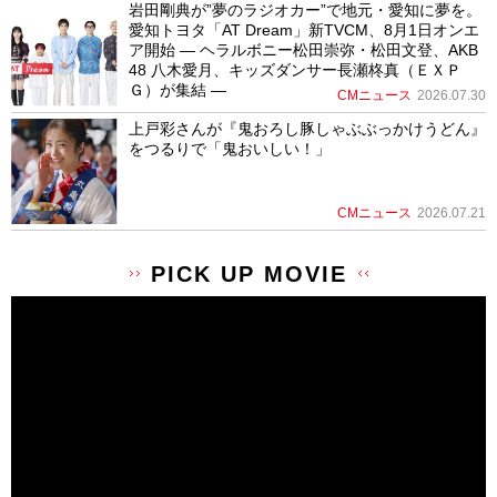
岩田剛典が”夢のラジオカー”で地元・愛知に夢を。
愛知トヨタ「AT Dream」新TVCM、8月1日オンエ
ア開始 ― ヘラルボニー松田崇弥・松田文登、AKB
48 八木愛月、キッズダンサー長瀬柊真（ＥＸＰ
Ｇ）が集結 ―
CMニュース
2026.07.30
上戸彩さんが『鬼おろし豚しゃぶぶっかけうどん』
をつるりで「鬼おいしい！」
CMニュース
2026.07.21
PICK UP MOVIE