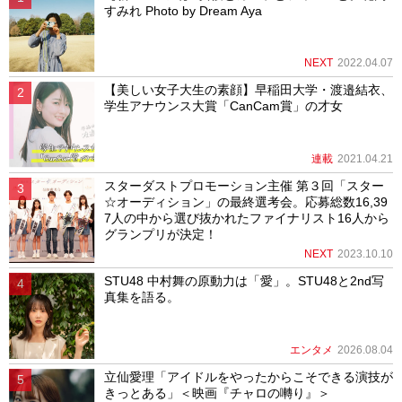
すみれ Photo by Dream Aya
NEXT
2022.04.07
【美しい女子大生の素顔】早稲田大学・渡邉結衣、
学生アナウンス大賞「CanCam賞」の才女
連載
2021.04.21
スターダストプロモーション主催 第３回「スター
☆オーディション」の最終選考会。応募総数16,39
7人の中から選び抜かれたファイナリスト16人から
グランプリが決定！
NEXT
2023.10.10
STU48 中村舞の原動力は「愛」。STU48と2nd写
真集を語る。
エンタメ
2026.08.04
立仙愛理「アイドルをやったからこそできる演技が
きっとある」＜映画『チャロの囀り』＞