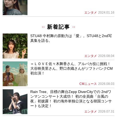
エンタメ
2024.01.16
新着記事
STU48 中村舞の原動力は「愛」。STU48と2nd写
真集を語る。
エンタメ
2026.08.04
＝ＬＯＶＥ佐々木舞香さん、アルパカ役に挑戦！
大谷映美里さん、野口衣織さんがソフトバンクCM
初出演！
CMニュース
2026.08.03
Rain Tree、目標の舞台Zepp DiverCityでの 2ndワ
ンマンコンサート大成功！ 初の全員曲「台風の
夜」初披露！ 初の海外単独公演となる韓国コンサ
ートも決定！
エンタメ
2026.07.31