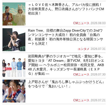
＝ＬＯＶＥ佐々木舞香さん、アルパカ役に挑戦！
大谷映美里さん、野口衣織さんがソフトバンクCM
初出演！
CMニュース
2026.08.03
Rain Tree、目標の舞台Zepp DiverCityでの 2ndワ
ンマンコンサート大成功！ 初の全員曲「台風の
夜」初披露！ 初の海外単独公演となる韓国コンサ
ートも決定！
エンタメ
2026.07.31
岩田剛典が”夢のラジオカー”で地元・愛知に夢を。
愛知トヨタ「AT Dream」新TVCM、8月1日オンエ
ア開始 ― ヘラルボニー松田崇弥・松田文登、AKB
48 八木愛月、キッズダンサー長瀬柊真（ＥＸＰ
Ｇ）が集結 ―
CMニュース
2026.07.30
上戸彩さんが『鬼おろし豚しゃぶぶっかけうどん』
をつるりで「鬼おいしい！」
CMニュース
2026.07.21