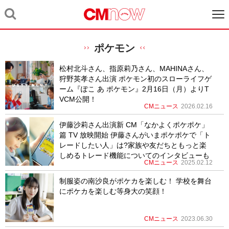
ポケモン
松村北斗さん、指原莉乃さん、MAHINAさん、
狩野英孝さん出演 ポケモン初のスローライフゲ
ーム『ぽこ あ ポケモン』2月16日（月）よりT
VCM公開！
CMニュース
2026.02.16
伊藤沙莉さん出演新 CM「なかよくポケポケ」
篇 TV 放映開始 伊藤さんがいまポケポケで「ト
レードしたい人」は?家族や友だちともっと楽
しめるトレード機能についてのインタビューも
CMニュース
2025.02.12
制服姿の南沙良がポケカを楽しむ！ 学校を舞台
にポケカを楽しむ等身大の笑顔！
CMニュース
2023.06.30