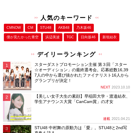
人気のキーワード
CMNOW
CM
STU48
AKB48
乃木坂46
僕が⾒たかった⻘空
浜辺美波
TGC
日向坂46
新垣結衣
デイリーランキング
スターダストプロモーション主催 第３回「スター
☆オーディション」の最終選考会。応募総数16,39
7人の中から選び抜かれたファイナリスト16人から
グランプリが決定！
NEXT
2023.10.10
【美しい女子大生の素顔】早稲田大学・渡邉結衣、
学生アナウンス大賞「CanCam賞」の才女
連載
2021.04.21
STU48 中村舞の原動力は「愛」。STU48と2nd写