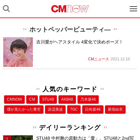
ホットペッパービューティ―
吉川愛がヘアスタイル 4変化で決めポーズ！
CMニュース
2021.12.10
人気のキーワード
CMNOW
CM
STU48
AKB48
乃木坂46
僕が⾒たかった⻘空
浜辺美波
TGC
日向坂46
新垣結衣
デイリーランキング
STU48 中村舞の原動力は「愛」。STU48と2nd写