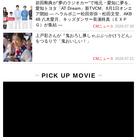
岩田剛典が”夢のラジオカー”で地元・愛知に夢を。
愛知トヨタ「AT Dream」新TVCM、8月1日オンエ
ア開始 ― ヘラルボニー松田崇弥・松田文登、AKB
48 八木愛月、キッズダンサー長瀬柊真（ＥＸＰ
Ｇ）が集結 ―
CMニュース
2026.07.30
上戸彩さんが『鬼おろし豚しゃぶぶっかけうどん』
をつるりで「鬼おいしい！」
CMニュース
2026.07.21
PICK UP MOVIE