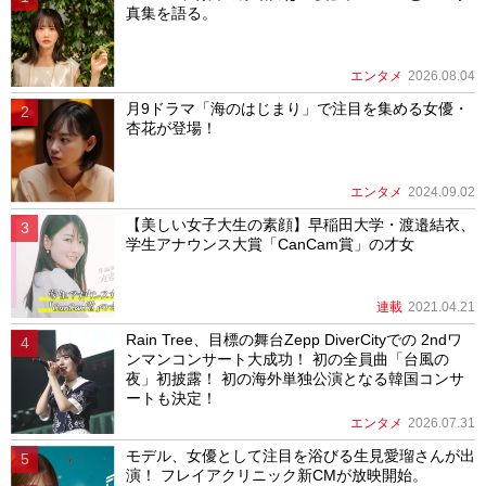
真集を語る。
エンタメ
2026.08.04
月9ドラマ「海のはじまり」で注目を集める女優・
杏花が登場！
エンタメ
2024.09.02
【美しい女子大生の素顔】早稲田大学・渡邉結衣、
学生アナウンス大賞「CanCam賞」の才女
連載
2021.04.21
Rain Tree、目標の舞台Zepp DiverCityでの 2ndワ
ンマンコンサート大成功！ 初の全員曲「台風の
夜」初披露！ 初の海外単独公演となる韓国コンサ
ートも決定！
エンタメ
2026.07.31
モデル、女優として注目を浴びる生見愛瑠さんが出
演！ フレイアクリニック新CMが放映開始。