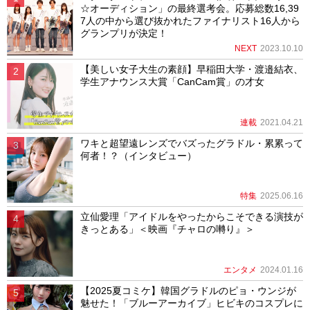
☆オーディション」の最終選考会。応募総数16,39
7人の中から選び抜かれたファイナリスト16人から
グランプリが決定！
NEXT
2023.10.10
【美しい女子大生の素顔】早稲田大学・渡邉結衣、
学生アナウンス大賞「CanCam賞」の才女
連載
2021.04.21
ワキと超望遠レンズでバズったグラドル・累累って
何者！？（インタビュー）
特集
2025.06.16
立仙愛理「アイドルをやったからこそできる演技が
きっとある」＜映画『チャロの囀り』＞
エンタメ
2024.01.16
【2025夏コミケ】韓国グラドルのピョ・ウンジが
魅せた！「ブルーアーカイブ」ヒビキのコスプレに