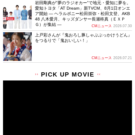
岩田剛典が”夢のラジオカー”で地元・愛知に夢を。
愛知トヨタ「AT Dream」新TVCM、8月1日オンエ
ア開始 ― ヘラルボニー松田崇弥・松田文登、AKB
48 八木愛月、キッズダンサー長瀬柊真（ＥＸＰ
Ｇ）が集結 ―
CMニュース
2026.07.30
上戸彩さんが『鬼おろし豚しゃぶぶっかけうどん』
をつるりで「鬼おいしい！」
CMニュース
2026.07.21
PICK UP MOVIE