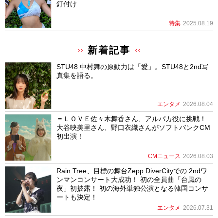
釘付け
特集
2025.08.19
新着記事
STU48 中村舞の原動力は「愛」。STU48と2nd写
真集を語る。
エンタメ
2026.08.04
＝ＬＯＶＥ佐々木舞香さん、アルパカ役に挑戦！
大谷映美里さん、野口衣織さんがソフトバンクCM
初出演！
CMニュース
2026.08.03
Rain Tree、目標の舞台Zepp DiverCityでの 2ndワ
ンマンコンサート大成功！ 初の全員曲「台風の
夜」初披露！ 初の海外単独公演となる韓国コンサ
ートも決定！
エンタメ
2026.07.31