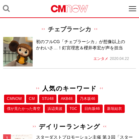
チェブラーシカ
初のフルCG「チェブラーシカ」が想像以上の
かわいさ…！釘宮理恵＆櫻井孝宏が声を担当
エンタメ
2020.04.22
人気のキーワード
CMNOW
CM
STU48
AKB48
乃木坂46
僕が⾒たかった⻘空
浜辺美波
TGC
日向坂46
新垣結衣
デイリーランキング
スターダストプロモーション主催 第３回「スター