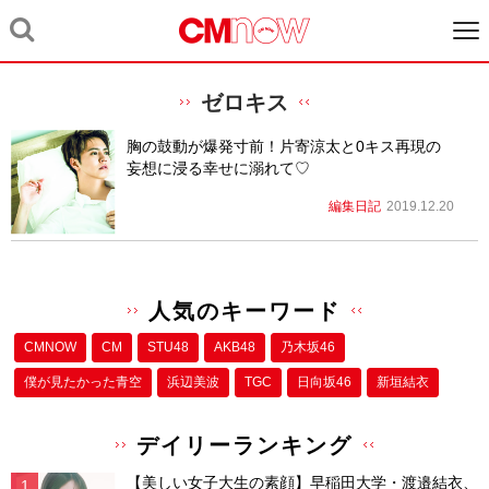
ゼロキス
胸の鼓動が爆発寸前！片寄涼太と0キス再現の
妄想に浸る幸せに溺れて♡
編集日記
2019.12.20
人気のキーワード
CMNOW
CM
STU48
AKB48
乃木坂46
僕が⾒たかった⻘空
浜辺美波
TGC
日向坂46
新垣結衣
デイリーランキング
【美しい女子大生の素顔】早稲田大学・渡邉結衣、