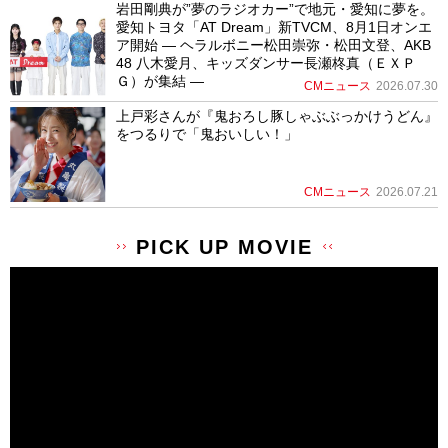
岩田剛典が”夢のラジオカー”で地元・愛知に夢を。
愛知トヨタ「AT Dream」新TVCM、8月1日オンエ
ア開始 ― ヘラルボニー松田崇弥・松田文登、AKB
48 八木愛月、キッズダンサー長瀬柊真（ＥＸＰ
Ｇ）が集結 ―
CMニュース
2026.07.30
上戸彩さんが『鬼おろし豚しゃぶぶっかけうどん』
をつるりで「鬼おいしい！」
CMニュース
2026.07.21
PICK UP MOVIE