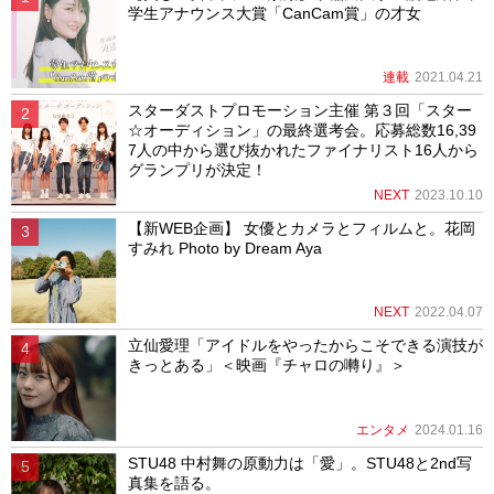
学生アナウンス大賞「CanCam賞」の才女
連載
2021.04.21
スターダストプロモーション主催 第３回「スター
☆オーディション」の最終選考会。応募総数16,39
7人の中から選び抜かれたファイナリスト16人から
グランプリが決定！
NEXT
2023.10.10
【新WEB企画】 女優とカメラとフィルムと。花岡
すみれ Photo by Dream Aya
NEXT
2022.04.07
立仙愛理「アイドルをやったからこそできる演技が
きっとある」＜映画『チャロの囀り』＞
エンタメ
2024.01.16
STU48 中村舞の原動力は「愛」。STU48と2nd写
真集を語る。