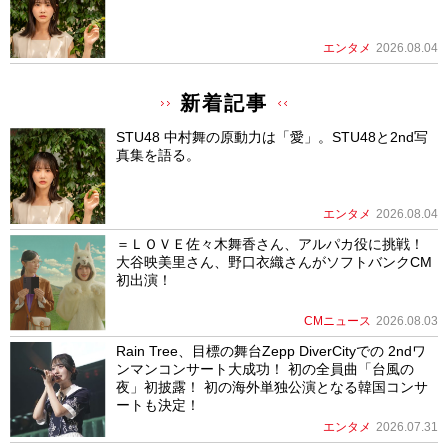
エンタメ
2026.08.04
新着記事
STU48 中村舞の原動力は「愛」。STU48と2nd写
真集を語る。
エンタメ
2026.08.04
＝ＬＯＶＥ佐々木舞香さん、アルパカ役に挑戦！
大谷映美里さん、野口衣織さんがソフトバンクCM
初出演！
CMニュース
2026.08.03
Rain Tree、目標の舞台Zepp DiverCityでの 2ndワ
ンマンコンサート大成功！ 初の全員曲「台風の
夜」初披露！ 初の海外単独公演となる韓国コンサ
ートも決定！
エンタメ
2026.07.31