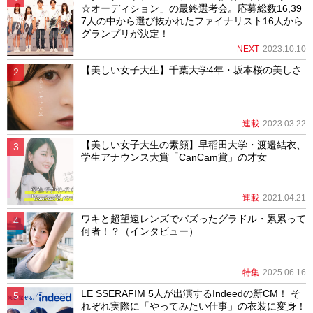
☆オーディション」の最終選考会。応募総数16,39
7人の中から選び抜かれたファイナリスト16人から
グランプリが決定！
NEXT
2023.10.10
【美しい女子大生】千葉大学4年・坂本桜の美しさ
連載
2023.03.22
【美しい女子大生の素顔】早稲田大学・渡邉結衣、
学生アナウンス大賞「CanCam賞」の才女
連載
2021.04.21
ワキと超望遠レンズでバズったグラドル・累累って
何者！？（インタビュー）
特集
2025.06.16
LE SSERAFIM 5人が出演するIndeedの新CM！ そ
れぞれ実際に「やってみたい仕事」の衣装に変身！