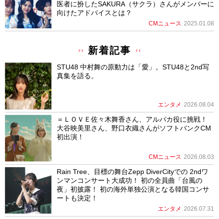
医者に扮したSAKURA（サクラ）さんがメンバーに
向けたアドバイスとは？
CMニュース
2025.01.08
新着記事
STU48 中村舞の原動力は「愛」。STU48と2nd写
真集を語る。
エンタメ
2026.08.04
＝ＬＯＶＥ佐々木舞香さん、アルパカ役に挑戦！
大谷映美里さん、野口衣織さんがソフトバンクCM
初出演！
CMニュース
2026.08.03
Rain Tree、目標の舞台Zepp DiverCityでの 2ndワ
ンマンコンサート大成功！ 初の全員曲「台風の
夜」初披露！ 初の海外単独公演となる韓国コンサ
ートも決定！
エンタメ
2026.07.31