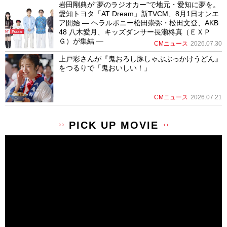
岩田剛典が”夢のラジオカー”で地元・愛知に夢を。
愛知トヨタ「AT Dream」新TVCM、8月1日オンエ
ア開始 ― ヘラルボニー松田崇弥・松田文登、AKB
48 八木愛月、キッズダンサー長瀬柊真（ＥＸＰ
Ｇ）が集結 ―
CMニュース
2026.07.30
上戸彩さんが『鬼おろし豚しゃぶぶっかけうどん』
をつるりで「鬼おいしい！」
CMニュース
2026.07.21
PICK UP MOVIE