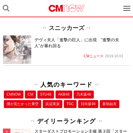
スニッカーズ
デヴィ夫人「進撃の巨人」に出現 “進撃の夫
人”が暴れ回る
CMニュース
2019.10.01
人気のキーワード
CMNOW
CM
STU48
AKB48
乃木坂46
僕が⾒たかった⻘空
浜辺美波
TGC
日向坂46
新垣結衣
デイリーランキング
スターダストプロモーション主催 第３回「スター