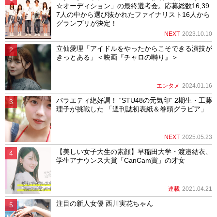
☆オーディション」の最終選考会。応募総数16,39
7人の中から選び抜かれたファイナリスト16人から
グランプリが決定！
NEXT
2023.10.10
立仙愛理「アイドルをやったからこそできる演技が
きっとある」＜映画『チャロの囀り』＞
エンタメ
2024.01.16
バラエティ絶好調！ “STU48の元気印” 2期生・工藤
理子が挑戦した 「週刊誌初表紙＆巻頭グラビア」
NEXT
2025.05.23
【美しい女子大生の素顔】早稲田大学・渡邉結衣、
学生アナウンス大賞「CanCam賞」の才女
連載
2021.04.21
注目の新人女優 西川実花ちゃん