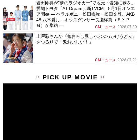
岩田剛典が”夢のラジオカー”で地元・愛知に夢を。
愛知トヨタ「AT Dream」新TVCM、8月1日オンエ
ア開始 ― ヘラルボニー松田崇弥・松田文登、AKB
48 八木愛月、キッズダンサー長瀬柊真（ＥＸＰ
Ｇ）が集結 ―
CMニュース
2026.07.30
上戸彩さんが『鬼おろし豚しゃぶぶっかけうどん』
をつるりで「鬼おいしい！」
CMニュース
2026.07.21
PICK UP MOVIE