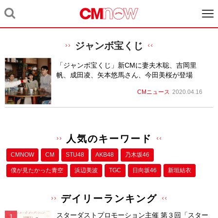
ジャンボ宝くじ
「ジャンボ宝くじ」新CMに妻夫木聡、吉岡里
帆、成田凌、矢本悠馬さん、今田美桜が登場
CMニュース
2020.04.16
人気のキーワード
CMNOW
CM
STU48
AKB48
乃木坂46
僕が⾒たかった⻘空
浜辺美波
TGC
日向坂46
新垣結衣
デイリーランキング
スターダストプロモーション主催 第３回「スター