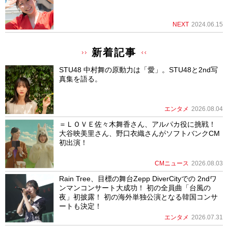
NEXT
2024.06.15
新着記事
STU48 中村舞の原動力は「愛」。STU48と2nd写
真集を語る。
エンタメ
2026.08.04
＝ＬＯＶＥ佐々木舞香さん、アルパカ役に挑戦！
大谷映美里さん、野口衣織さんがソフトバンクCM
初出演！
CMニュース
2026.08.03
Rain Tree、目標の舞台Zepp DiverCityでの 2ndワ
ンマンコンサート大成功！ 初の全員曲「台風の
夜」初披露！ 初の海外単独公演となる韓国コンサ
ートも決定！
エンタメ
2026.07.31