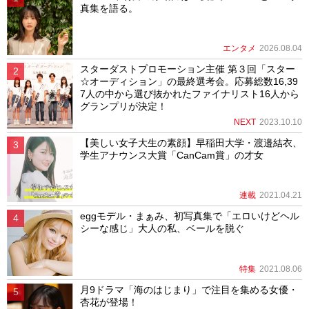
真集を語る。
エンタメ
2026.08.04
スターダストプロモーション主催 第３回「スター
☆オーディション」の最終選考会。応募総数16,39
7人の中から選び抜かれたファイナリスト16人から
グランプリが決定！
NEXT
2023.10.10
【美しい女子大生の素顔】早稲田大学・渡邉結衣、
学生アナウンス大賞「CanCam賞」の才女
連載
2021.04.21
eggモデル・まぁみ、初写真集で「エロいけどヘル
シーな感じ」大人の私、ベールを脱ぐ
特集
2021.08.06
月9ドラマ「海のはじまり」で注目を集める女優・
杏花が登場！