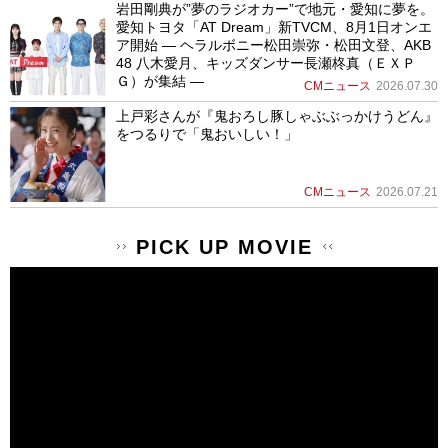
岩田剛典が”夢のラジオカー”で地元・愛知に夢を。
愛知トヨタ「AT Dream」新TVCM、8月1日オンエ
ア開始 ― ヘラルボニー松田崇弥・松田文登、AKB
48 八木愛月、キッズダンサー長瀬柊真（ＥＸＰ
Ｇ）が集結 ―
CMニュース
2026.07.30
上戸彩さんが『鬼おろし豚しゃぶぶっかけうどん』
をつるりで「鬼おいしい！」
CMニュース
2026.07.21
PICK UP MOVIE