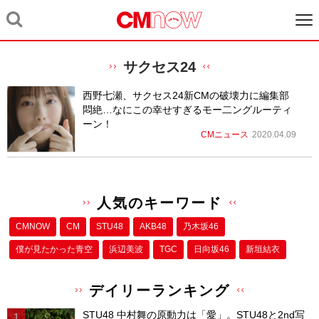
サクセス24
西野七瀬、サクセス24新CMの破壊力に編集部
悶絶…なにこの幸せすぎるモー二ングルーティ
ーン！
CMニュース
2020.04.09
人気のキーワード
CMNOW
CM
STU48
AKB48
乃木坂46
僕が⾒たかった⻘空
浜辺美波
TGC
日向坂46
新垣結衣
デイリーランキング
STU48 中村舞の原動力は「愛」。STU48と2nd写