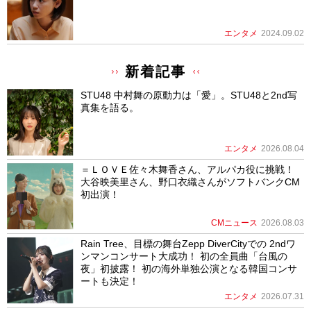
エンタメ
2024.09.02
新着記事
STU48 中村舞の原動力は「愛」。STU48と2nd写
真集を語る。
エンタメ
2026.08.04
＝ＬＯＶＥ佐々木舞香さん、アルパカ役に挑戦！
大谷映美里さん、野口衣織さんがソフトバンクCM
初出演！
CMニュース
2026.08.03
Rain Tree、目標の舞台Zepp DiverCityでの 2ndワ
ンマンコンサート大成功！ 初の全員曲「台風の
夜」初披露！ 初の海外単独公演となる韓国コンサ
ートも決定！
エンタメ
2026.07.31