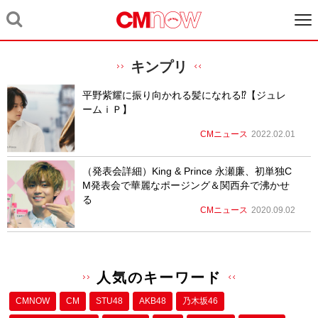
キンプリ
平野紫耀に振り向かれる髪になれる⁉【ジュレ
ームｉＰ】
CMニュース
2022.02.01
（発表会詳細）King & Prince 永瀬廉、初単独C
M発表会で華麗なポージング＆関西弁で沸かせ
る
CMニュース
2020.09.02
人気のキーワード
CMNOW
CM
STU48
AKB48
乃木坂46