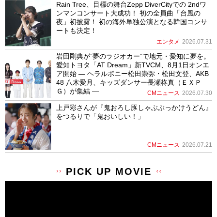
Rain Tree、目標の舞台Zepp DiverCityでの 2ndワ
ンマンコンサート大成功！ 初の全員曲「台風の
夜」初披露！ 初の海外単独公演となる韓国コンサ
ートも決定！
エンタメ
2026.07.31
岩田剛典が”夢のラジオカー”で地元・愛知に夢を。
愛知トヨタ「AT Dream」新TVCM、8月1日オンエ
ア開始 ― ヘラルボニー松田崇弥・松田文登、AKB
48 八木愛月、キッズダンサー長瀬柊真（ＥＸＰ
Ｇ）が集結 ―
CMニュース
2026.07.30
上戸彩さんが『鬼おろし豚しゃぶぶっかけうどん』
をつるりで「鬼おいしい！」
CMニュース
2026.07.21
PICK UP MOVIE