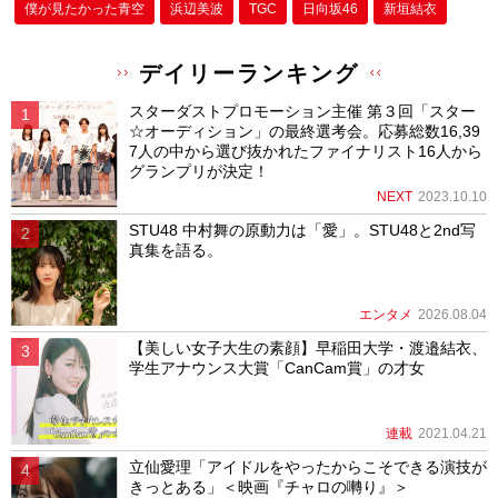
僕が⾒たかった⻘空
浜辺美波
TGC
日向坂46
新垣結衣
デイリーランキング
スターダストプロモーション主催 第３回「スター
☆オーディション」の最終選考会。応募総数16,39
7人の中から選び抜かれたファイナリスト16人から
グランプリが決定！
NEXT
2023.10.10
STU48 中村舞の原動力は「愛」。STU48と2nd写
真集を語る。
エンタメ
2026.08.04
【美しい女子大生の素顔】早稲田大学・渡邉結衣、
学生アナウンス大賞「CanCam賞」の才女
連載
2021.04.21
立仙愛理「アイドルをやったからこそできる演技が
きっとある」＜映画『チャロの囀り』＞