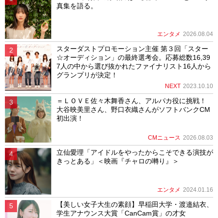
真集を語る。
エンタメ
2026.08.04
スターダストプロモーション主催 第３回「スター
☆オーディション」の最終選考会。応募総数16,39
7人の中から選び抜かれたファイナリスト16人から
グランプリが決定！
NEXT
2023.10.10
＝ＬＯＶＥ佐々木舞香さん、アルパカ役に挑戦！
大谷映美里さん、野口衣織さんがソフトバンクCM
初出演！
CMニュース
2026.08.03
立仙愛理「アイドルをやったからこそできる演技が
きっとある」＜映画『チャロの囀り』＞
エンタメ
2024.01.16
【美しい女子大生の素顔】早稲田大学・渡邉結衣、
学生アナウンス大賞「CanCam賞」の才女