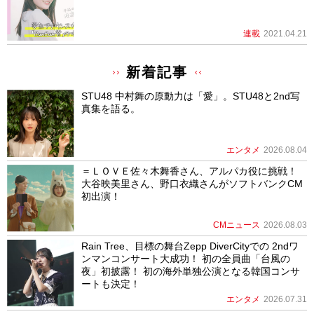
連載
2021.04.21
新着記事
STU48 中村舞の原動力は「愛」。STU48と2nd写
真集を語る。
エンタメ
2026.08.04
＝ＬＯＶＥ佐々木舞香さん、アルパカ役に挑戦！
大谷映美里さん、野口衣織さんがソフトバンクCM
初出演！
CMニュース
2026.08.03
Rain Tree、目標の舞台Zepp DiverCityでの 2ndワ
ンマンコンサート大成功！ 初の全員曲「台風の
夜」初披露！ 初の海外単独公演となる韓国コンサ
ートも決定！
エンタメ
2026.07.31