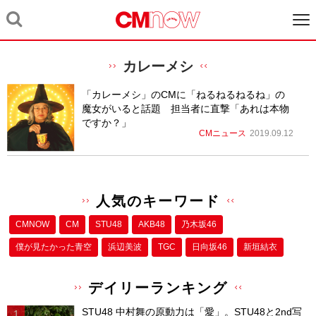
カレーメシ
「カレーメシ」のCMに「ねるねるねるね」の
魔女がいると話題 担当者に直撃「あれは本物
ですか？」
CMニュース
2019.09.12
人気のキーワード
CMNOW
CM
STU48
AKB48
乃木坂46
僕が⾒たかった⻘空
浜辺美波
TGC
日向坂46
新垣結衣
デイリーランキング
STU48 中村舞の原動力は「愛」。STU48と2nd写