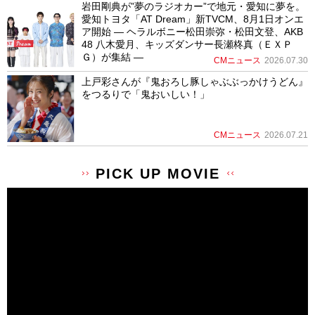
岩田剛典が”夢のラジオカー”で地元・愛知に夢を。
愛知トヨタ「AT Dream」新TVCM、8月1日オンエ
ア開始 ― ヘラルボニー松田崇弥・松田文登、AKB
48 八木愛月、キッズダンサー長瀬柊真（ＥＸＰ
Ｇ）が集結 ―
CMニュース
2026.07.30
上戸彩さんが『鬼おろし豚しゃぶぶっかけうどん』
をつるりで「鬼おいしい！」
CMニュース
2026.07.21
PICK UP MOVIE