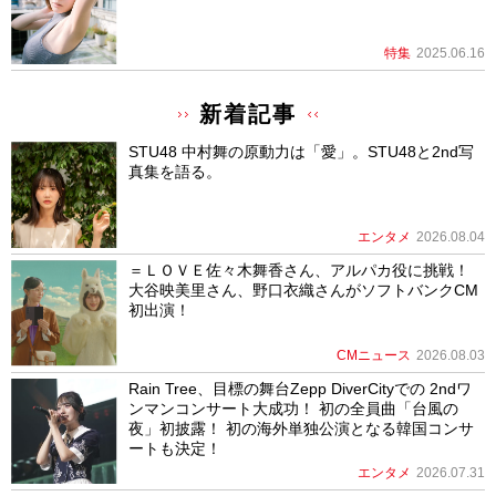
特集
2025.06.16
新着記事
STU48 中村舞の原動力は「愛」。STU48と2nd写
真集を語る。
エンタメ
2026.08.04
＝ＬＯＶＥ佐々木舞香さん、アルパカ役に挑戦！
大谷映美里さん、野口衣織さんがソフトバンクCM
初出演！
CMニュース
2026.08.03
Rain Tree、目標の舞台Zepp DiverCityでの 2ndワ
ンマンコンサート大成功！ 初の全員曲「台風の
夜」初披露！ 初の海外単独公演となる韓国コンサ
ートも決定！
エンタメ
2026.07.31