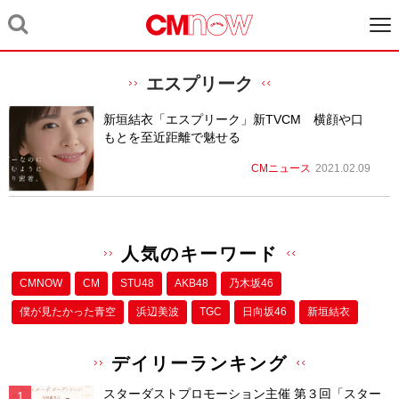
エスプリーク
新垣結衣「エスプリーク」新TVCM 横顔や口
もとを至近距離で魅せる
CMニュース
2021.02.09
人気のキーワード
CMNOW
CM
STU48
AKB48
乃木坂46
僕が⾒たかった⻘空
浜辺美波
TGC
日向坂46
新垣結衣
デイリーランキング
スターダストプロモーション主催 第３回「スター