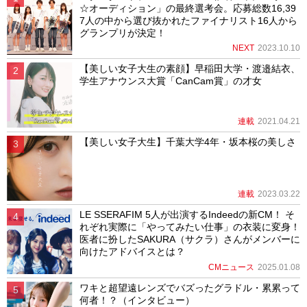
☆オーディション」の最終選考会。応募総数16,39
7人の中から選び抜かれたファイナリスト16人から
グランプリが決定！
NEXT
2023.10.10
【美しい女子大生の素顔】早稲田大学・渡邉結衣、
学生アナウンス大賞「CanCam賞」の才女
連載
2021.04.21
【美しい女子大生】千葉大学4年・坂本桜の美しさ
連載
2023.03.22
LE SSERAFIM 5人が出演するIndeedの新CM！ そ
れぞれ実際に「やってみたい仕事」の衣装に変身！
医者に扮したSAKURA（サクラ）さんがメンバーに
向けたアドバイスとは？
CMニュース
2025.01.08
ワキと超望遠レンズでバズったグラドル・累累って
何者！？（インタビュー）