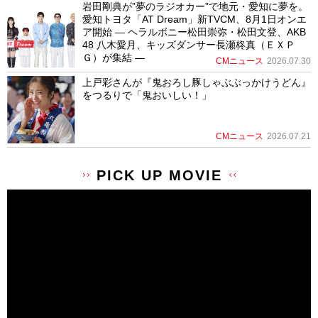
岩田剛典が”夢のラジオカー”で地元・愛知に夢を。
愛知トヨタ「AT Dream」新TVCM、8月1日オンエ
ア開始 ― ヘラルボニー松田崇弥・松田文登、AKB
48 八木愛月、キッズダンサー長瀬柊真（ＥＸＰ
Ｇ）が集結 ―
CMニュース
2026.07.30
上戸彩さんが『鬼おろし豚しゃぶぶっかけうどん』
をつるりで「鬼おいしい！」
CMニュース
2026.07.21
PICK UP MOVIE