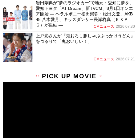
岩田剛典が”夢のラジオカー”で地元・愛知に夢を。
愛知トヨタ「AT Dream」新TVCM、8月1日オンエ
ア開始 ― ヘラルボニー松田崇弥・松田文登、AKB
48 八木愛月、キッズダンサー長瀬柊真（ＥＸＰ
Ｇ）が集結 ―
CMニュース
2026.07.30
上戸彩さんが『鬼おろし豚しゃぶぶっかけうどん』
をつるりで「鬼おいしい！」
CMニュース
2026.07.21
PICK UP MOVIE