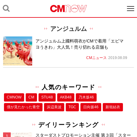
アンジュルム
アンジュルム上國料萌衣がCMで着用「エビマ
ヨうきわ」大人気！売り切れる店舗も
CMニュース
2019.08.09
人気のキーワード
CMNOW
CM
STU48
AKB48
乃木坂46
僕が⾒たかった⻘空
浜辺美波
TGC
日向坂46
新垣結衣
デイリーランキング
スターダストプロモーション主催 第３回「スター