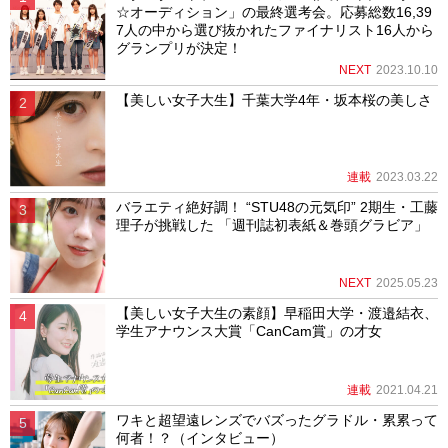
☆オーディション」の最終選考会。応募総数16,39
7人の中から選び抜かれたファイナリスト16人から
グランプリが決定！
NEXT
2023.10.10
【美しい女子大生】千葉大学4年・坂本桜の美しさ
連載
2023.03.22
バラエティ絶好調！ “STU48の元気印” 2期生・工藤
理子が挑戦した 「週刊誌初表紙＆巻頭グラビア」
NEXT
2025.05.23
【美しい女子大生の素顔】早稲田大学・渡邉結衣、
学生アナウンス大賞「CanCam賞」の才女
連載
2021.04.21
ワキと超望遠レンズでバズったグラドル・累累って
何者！？（インタビュー）