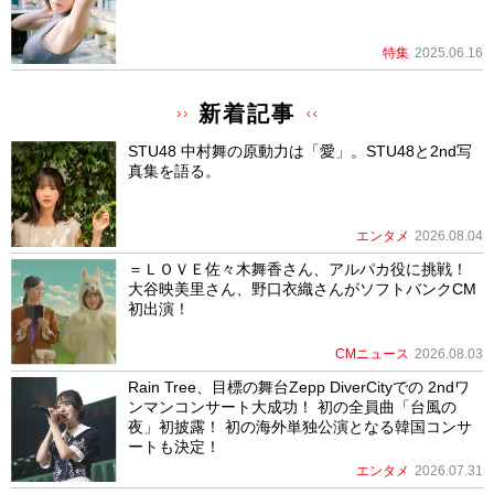
特集
2025.06.16
新着記事
STU48 中村舞の原動力は「愛」。STU48と2nd写
真集を語る。
エンタメ
2026.08.04
＝ＬＯＶＥ佐々木舞香さん、アルパカ役に挑戦！
大谷映美里さん、野口衣織さんがソフトバンクCM
初出演！
CMニュース
2026.08.03
Rain Tree、目標の舞台Zepp DiverCityでの 2ndワ
ンマンコンサート大成功！ 初の全員曲「台風の
夜」初披露！ 初の海外単独公演となる韓国コンサ
ートも決定！
エンタメ
2026.07.31