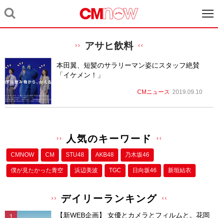
アサヒ飲料
本田翼、短髪のサラリーマン姿にスタッフ絶賛
「イケメン！」
CMニュース
2019.09.10
人気のキーワード
CMNOW
CM
STU48
AKB48
乃木坂46
僕が⾒たかった⻘空
浜辺美波
TGC
日向坂46
新垣結衣
デイリーランキング
【新WEB企画】 女優とカメラとフィルムと。花岡