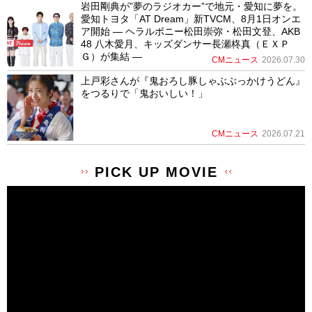
岩田剛典が”夢のラジオカー”で地元・愛知に夢を。
愛知トヨタ「AT Dream」新TVCM、8月1日オンエ
ア開始 ― ヘラルボニー松田崇弥・松田文登、AKB
48 八木愛月、キッズダンサー長瀬柊真（ＥＸＰ
Ｇ）が集結 ―
CMニュース
2026.07.30
上戸彩さんが『鬼おろし豚しゃぶぶっかけうどん』
をつるりで「鬼おいしい！」
CMニュース
2026.07.21
PICK UP MOVIE