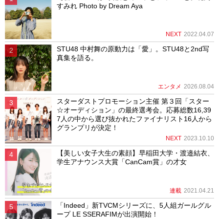
すみれ Photo by Dream Aya
NEXT
2022.04.07
STU48 中村舞の原動力は「愛」。STU48と2nd写
真集を語る。
エンタメ
2026.08.04
スターダストプロモーション主催 第３回「スター
☆オーディション」の最終選考会。応募総数16,39
7人の中から選び抜かれたファイナリスト16人から
グランプリが決定！
NEXT
2023.10.10
【美しい女子大生の素顔】早稲田大学・渡邉結衣、
学生アナウンス大賞「CanCam賞」の才女
連載
2021.04.21
「Indeed」新TVCMシリーズに、5人組ガールグル
ープ LE SSERAFIMが出演開始！