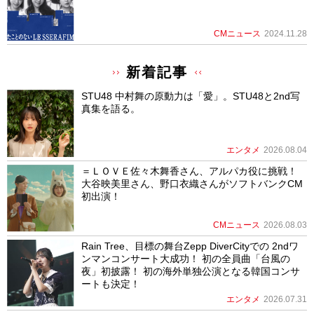
CMニュース
2024.11.28
新着記事
STU48 中村舞の原動力は「愛」。STU48と2nd写
真集を語る。
エンタメ
2026.08.04
＝ＬＯＶＥ佐々木舞香さん、アルパカ役に挑戦！
大谷映美里さん、野口衣織さんがソフトバンクCM
初出演！
CMニュース
2026.08.03
Rain Tree、目標の舞台Zepp DiverCityでの 2ndワ
ンマンコンサート大成功！ 初の全員曲「台風の
夜」初披露！ 初の海外単独公演となる韓国コンサ
ートも決定！
エンタメ
2026.07.31