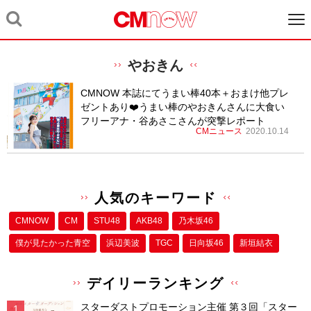
やおきん
CMNOW 本誌にてうまい棒40本＋おまけ他プレ
ゼントあり❤️うまい棒のやおきんさんに大食い
フリーアナ・谷あさこさんが突撃レポート
CMニュース
2020.10.14
人気のキーワード
CMNOW
CM
STU48
AKB48
乃木坂46
僕が⾒たかった⻘空
浜辺美波
TGC
日向坂46
新垣結衣
デイリーランキング
スターダストプロモーション主催 第３回「スター