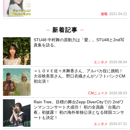
連載
2021.04.21
新着記事
STU48 中村舞の原動力は「愛」。STU48と2nd写
真集を語る。
エンタメ
2026.08.04
＝ＬＯＶＥ佐々木舞香さん、アルパカ役に挑戦！
大谷映美里さん、野口衣織さんがソフトバンクCM
初出演！
CMニュース
2026.08.03
Rain Tree、目標の舞台Zepp DiverCityでの 2ndワ
ンマンコンサート大成功！ 初の全員曲「台風の
夜」初披露！ 初の海外単独公演となる韓国コンサ
ートも決定！
エンタメ
2026.07.31