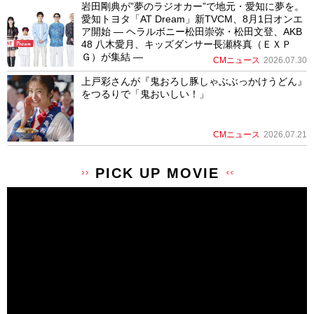
岩田剛典が”夢のラジオカー”で地元・愛知に夢を。
愛知トヨタ「AT Dream」新TVCM、8月1日オンエ
ア開始 ― ヘラルボニー松田崇弥・松田文登、AKB
48 八木愛月、キッズダンサー長瀬柊真（ＥＸＰ
Ｇ）が集結 ―
CMニュース
2026.07.30
上戸彩さんが『鬼おろし豚しゃぶぶっかけうどん』
をつるりで「鬼おいしい！」
CMニュース
2026.07.21
PICK UP MOVIE