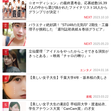
☆オーディション」の最終選考会。応募総数16,39
7人の中から選び抜かれたファイナリスト16人から
グランプリが決定！
NEXT
2023.10.10
バラエティ絶好調！ “STU48の元気印” 2期生・工藤
理子が挑戦した 「週刊誌初表紙＆巻頭グラビア」
NEXT
2025.05.23
立仙愛理「アイドルをやったからこそできる演技が
きっとある」＜映画『チャロの囀り』＞
エンタメ
2024.01.16
【美しい女子大生】千葉大学4年・坂本桜の美しさ
連載
2023.03.22
【美しい女子大生の素顔】早稲田大学・渡邉結衣、
学生アナウンス大賞「CanCam賞」の才女