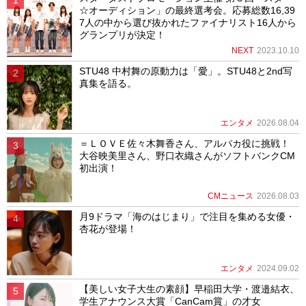
☆オーディション」の最終選考会。応募総数16,39
7人の中から選び抜かれたファイナリスト16人から
グランプリが決定！
NEXT
2023.10.10
STU48 中村舞の原動力は「愛」。STU48と2nd写
真集を語る。
エンタメ
2026.08.04
＝ＬＯＶＥ佐々木舞香さん、アルパカ役に挑戦！
大谷映美里さん、野口衣織さんがソフトバンクCM
初出演！
CMニュース
2026.08.03
月9ドラマ「海のはじまり」で注目を集める女優・
杏花が登場！
エンタメ
2024.09.02
【美しい女子大生の素顔】早稲田大学・渡邉結衣、
学生アナウンス大賞「CanCam賞」の才女