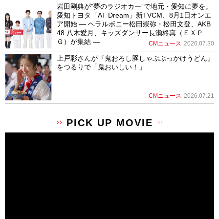
岩田剛典が”夢のラジオカー”で地元・愛知に夢を。
愛知トヨタ「AT Dream」新TVCM、8月1日オンエ
ア開始 ― ヘラルボニー松田崇弥・松田文登、AKB
48 八木愛月、キッズダンサー長瀬柊真（ＥＸＰ
Ｇ）が集結 ―
CMニュース
2026.07.30
上戸彩さんが『鬼おろし豚しゃぶぶっかけうどん』
をつるりで「鬼おいしい！」
CMニュース
2026.07.21
PICK UP MOVIE