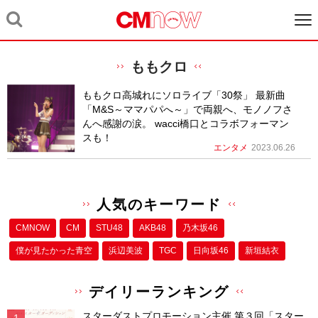
ももクロ
ももクロ高城れにソロライブ「30祭」 最新曲
「M&S～ママパパへ～」で両親へ、モノノフさ
んへ感謝の涙。 wacci橋口とコラボフォーマン
スも！
エンタメ
2023.06.26
人気のキーワード
CMNOW
CM
STU48
AKB48
乃木坂46
僕が⾒たかった⻘空
浜辺美波
TGC
日向坂46
新垣結衣
デイリーランキング
スターダストプロモーション主催 第３回「スター