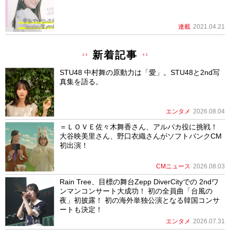
連載
2021.04.21
新着記事
STU48 中村舞の原動力は「愛」。STU48と2nd写
真集を語る。
エンタメ
2026.08.04
＝ＬＯＶＥ佐々木舞香さん、アルパカ役に挑戦！
大谷映美里さん、野口衣織さんがソフトバンクCM
初出演！
CMニュース
2026.08.03
Rain Tree、目標の舞台Zepp DiverCityでの 2ndワ
ンマンコンサート大成功！ 初の全員曲「台風の
夜」初披露！ 初の海外単独公演となる韓国コンサ
ートも決定！
エンタメ
2026.07.31