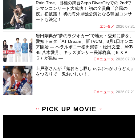
Rain Tree、目標の舞台Zepp DiverCityでの 2ndワ
ンマンコンサート大成功！ 初の全員曲「台風の
夜」初披露！ 初の海外単独公演となる韓国コンサ
ートも決定！
エンタメ
2026.07.31
岩田剛典が”夢のラジオカー”で地元・愛知に夢を。
愛知トヨタ「AT Dream」新TVCM、8月1日オンエ
ア開始 ― ヘラルボニー松田崇弥・松田文登、AKB
48 八木愛月、キッズダンサー長瀬柊真（ＥＸＰ
Ｇ）が集結 ―
CMニュース
2026.07.30
上戸彩さんが『鬼おろし豚しゃぶぶっかけうどん』
をつるりで「鬼おいしい！」
CMニュース
2026.07.21
PICK UP MOVIE