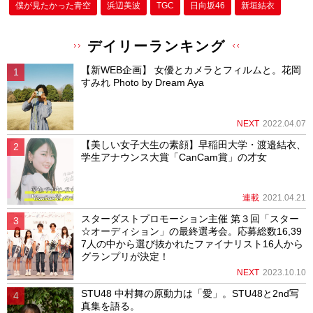
僕が⾒たかった⻘空
浜辺美波
TGC
日向坂46
新垣結衣
デイリーランキング
【新WEB企画】 女優とカメラとフィルムと。花岡
すみれ Photo by Dream Aya
NEXT
2022.04.07
【美しい女子大生の素顔】早稲田大学・渡邉結衣、
学生アナウンス大賞「CanCam賞」の才女
連載
2021.04.21
スターダストプロモーション主催 第３回「スター
☆オーディション」の最終選考会。応募総数16,39
7人の中から選び抜かれたファイナリスト16人から
グランプリが決定！
NEXT
2023.10.10
STU48 中村舞の原動力は「愛」。STU48と2nd写
真集を語る。