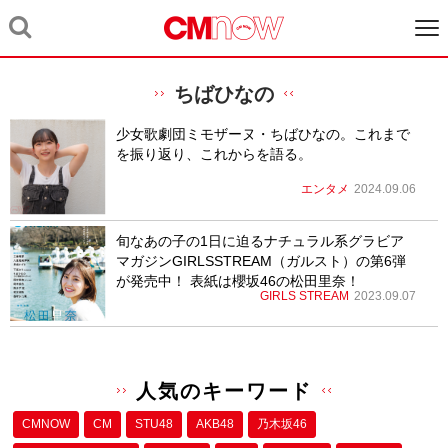
ちばひなの
少女歌劇団ミモザーヌ・ちばひなの。これまで
を振り返り、これからを語る。
エンタメ
2024.09.06
旬なあの子の1日に迫るナチュラル系グラビア
マガジンGIRLSSTREAM（ガルスト）の第6弾
が発売中！ 表紙は櫻坂46の松田里奈！
GIRLS STREAM
2023.09.07
人気のキーワード
CMNOW
CM
STU48
AKB48
乃木坂46