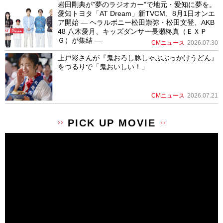
岩田剛典が”夢のラジオカー”で地元・愛知に夢を。
愛知トヨタ「AT Dream」新TVCM、8月1日オンエ
ア開始 ― ヘラルボニー松田崇弥・松田文登、AKB
48 八木愛月、キッズダンサー長瀬柊真（ＥＸＰ
Ｇ）が集結 ―
CMニュース
2026.07.30
上戸彩さんが『鬼おろし豚しゃぶぶっかけうどん』
をつるりで「鬼おいしい！」
CMニュース
2026.07.21
PICK UP MOVIE