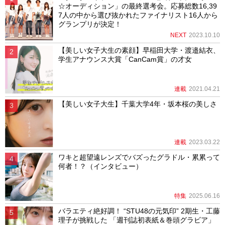
☆オーディション」の最終選考会。応募総数16,39
7人の中から選び抜かれたファイナリスト16人から
グランプリが決定！
NEXT
2023.10.10
【美しい女子大生の素顔】早稲田大学・渡邉結衣、
学生アナウンス大賞「CanCam賞」の才女
連載
2021.04.21
【美しい女子大生】千葉大学4年・坂本桜の美しさ
連載
2023.03.22
ワキと超望遠レンズでバズったグラドル・累累って
何者！？（インタビュー）
特集
2025.06.16
バラエティ絶好調！ “STU48の元気印” 2期生・工藤
理子が挑戦した 「週刊誌初表紙＆巻頭グラビア」