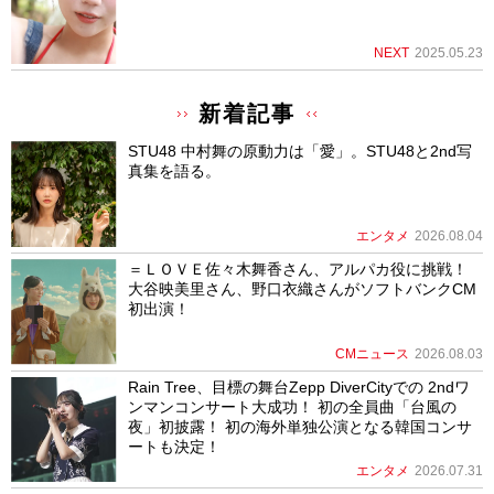
NEXT
2025.05.23
新着記事
STU48 中村舞の原動力は「愛」。STU48と2nd写
真集を語る。
エンタメ
2026.08.04
＝ＬＯＶＥ佐々木舞香さん、アルパカ役に挑戦！
大谷映美里さん、野口衣織さんがソフトバンクCM
初出演！
CMニュース
2026.08.03
Rain Tree、目標の舞台Zepp DiverCityでの 2ndワ
ンマンコンサート大成功！ 初の全員曲「台風の
夜」初披露！ 初の海外単独公演となる韓国コンサ
ートも決定！
エンタメ
2026.07.31