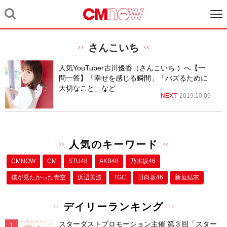
さんこいち
人気YouTuber古川優香（さんこいち ）へ【一
問一答】「幸せを感じる瞬間」「バズるために
大切なこと」など
NEXT
2019.10.09
人気のキーワード
CMNOW
CM
STU48
AKB48
乃木坂46
僕が⾒たかった⻘空
浜辺美波
TGC
日向坂46
新垣結衣
デイリーランキング
スターダストプロモーション主催 第３回「スター