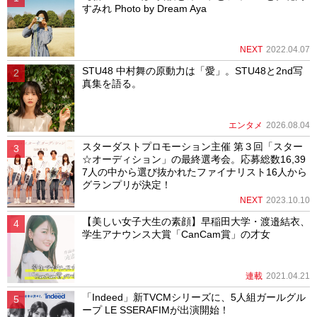
すみれ Photo by Dream Aya
NEXT
2022.04.07
STU48 中村舞の原動力は「愛」。STU48と2nd写
真集を語る。
エンタメ
2026.08.04
スターダストプロモーション主催 第３回「スター
☆オーディション」の最終選考会。応募総数16,39
7人の中から選び抜かれたファイナリスト16人から
グランプリが決定！
NEXT
2023.10.10
【美しい女子大生の素顔】早稲田大学・渡邉結衣、
学生アナウンス大賞「CanCam賞」の才女
連載
2021.04.21
「Indeed」新TVCMシリーズに、5人組ガールグル
ープ LE SSERAFIMが出演開始！