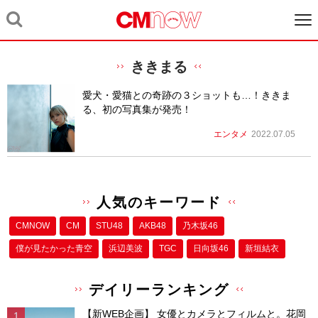
ききまる
愛犬・愛猫との奇跡の３ショットも…！ききま
る、初の写真集が発売！
エンタメ
2022.07.05
人気のキーワード
CMNOW
CM
STU48
AKB48
乃木坂46
僕が⾒たかった⻘空
浜辺美波
TGC
日向坂46
新垣結衣
デイリーランキング
【新WEB企画】 女優とカメラとフィルムと。花岡