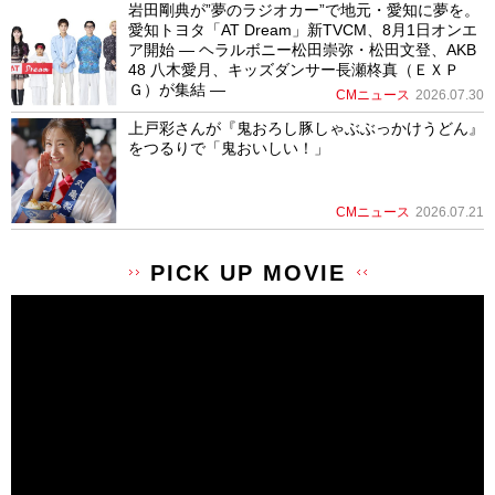
岩田剛典が”夢のラジオカー”で地元・愛知に夢を。
愛知トヨタ「AT Dream」新TVCM、8月1日オンエ
ア開始 ― ヘラルボニー松田崇弥・松田文登、AKB
48 八木愛月、キッズダンサー長瀬柊真（ＥＸＰ
Ｇ）が集結 ―
CMニュース
2026.07.30
上戸彩さんが『鬼おろし豚しゃぶぶっかけうどん』
をつるりで「鬼おいしい！」
CMニュース
2026.07.21
PICK UP MOVIE