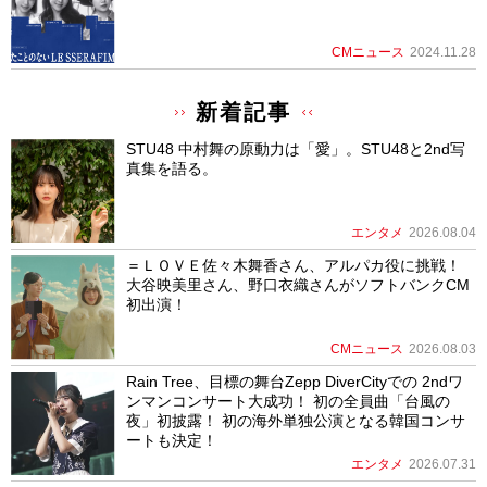
CMニュース
2024.11.28
新着記事
STU48 中村舞の原動力は「愛」。STU48と2nd写
真集を語る。
エンタメ
2026.08.04
＝ＬＯＶＥ佐々木舞香さん、アルパカ役に挑戦！
大谷映美里さん、野口衣織さんがソフトバンクCM
初出演！
CMニュース
2026.08.03
Rain Tree、目標の舞台Zepp DiverCityでの 2ndワ
ンマンコンサート大成功！ 初の全員曲「台風の
夜」初披露！ 初の海外単独公演となる韓国コンサ
ートも決定！
エンタメ
2026.07.31