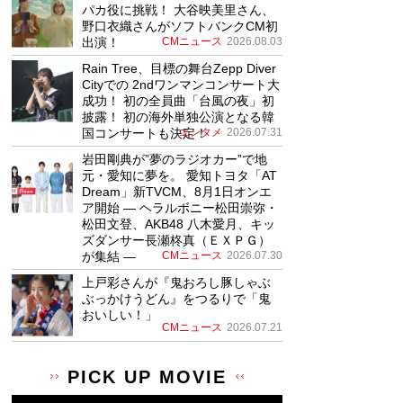
パカ役に挑戦！ 大谷映美里さん、
野口衣織さんがソフトバンクCM初
出演！
CMニュース
2026.08.03
Rain Tree、目標の舞台Zepp Diver
Cityでの 2ndワンマンコンサート大
成功！ 初の全員曲「台風の夜」初
披露！ 初の海外単独公演となる韓
国コンサートも決定！
エンタメ
2026.07.31
岩田剛典が”夢のラジオカー”で地
元・愛知に夢を。 愛知トヨタ「AT
Dream」新TVCM、8月1日オンエ
ア開始 ― ヘラルボニー松田崇弥・
松田文登、AKB48 八木愛月、キッ
ズダンサー長瀬柊真（ＥＸＰＧ）
が集結 ―
CMニュース
2026.07.30
上戸彩さんが『鬼おろし豚しゃぶ
ぶっかけうどん』をつるりで「鬼
おいしい！」
CMニュース
2026.07.21
PICK UP MOVIE