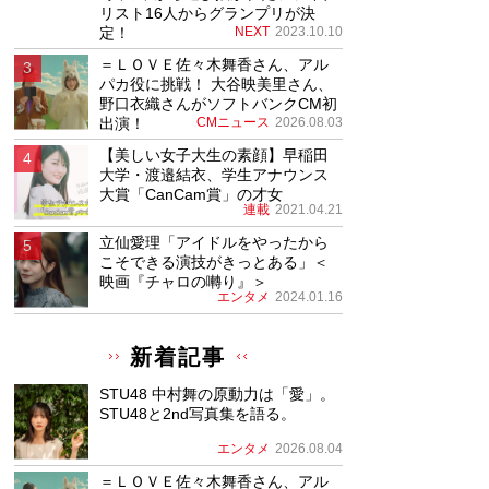
リスト16人からグランプリが決
定！
NEXT
2023.10.10
＝ＬＯＶＥ佐々木舞香さん、アル
パカ役に挑戦！ 大谷映美里さん、
野口衣織さんがソフトバンクCM初
出演！
CMニュース
2026.08.03
【美しい女子大生の素顔】早稲田
大学・渡邉結衣、学生アナウンス
大賞「CanCam賞」の才女
連載
2021.04.21
立仙愛理「アイドルをやったから
こそできる演技がきっとある」＜
映画『チャロの囀り』＞
エンタメ
2024.01.16
新着記事
STU48 中村舞の原動力は「愛」。
STU48と2nd写真集を語る。
エンタメ
2026.08.04
＝ＬＯＶＥ佐々木舞香さん、アル