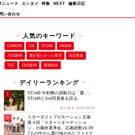
Mニュース
エンタメ
特集
NEXT
編集日記
問い合わせ
人気のキーワード
CMNOW
CM
STU48
AKB48
乃木坂46
僕が⾒たかった⻘空
浜辺美波
TGC
日向坂46
新垣結衣
デイリーランキング
STU48 中村舞の原動力は「愛」。
STU48と2nd写真集を語る。
エンタメ
2026.08.04
スターダストプロモーション主催
第３回「スター☆オーディショ
ン」の最終選考会。応募総数16,39
7人の中から選び抜かれたファイナ