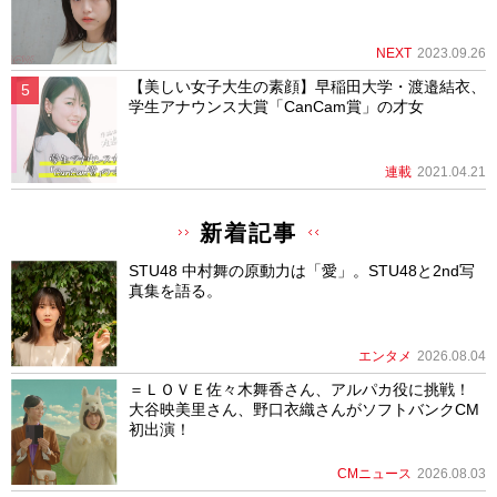
NEXT
2023.09.26
【美しい女子大生の素顔】早稲田大学・渡邉結衣、
学生アナウンス大賞「CanCam賞」の才女
連載
2021.04.21
新着記事
STU48 中村舞の原動力は「愛」。STU48と2nd写
真集を語る。
エンタメ
2026.08.04
＝ＬＯＶＥ佐々木舞香さん、アルパカ役に挑戦！
大谷映美里さん、野口衣織さんがソフトバンクCM
初出演！
CMニュース
2026.08.03