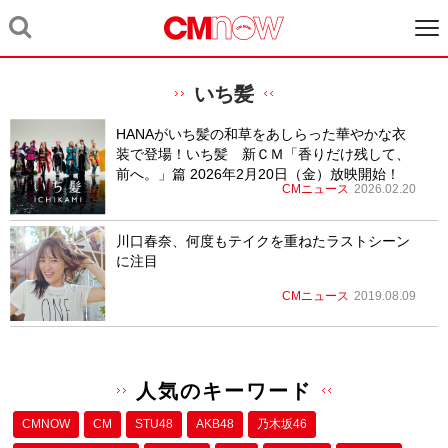
いち髪
HANAがいち髪の和草をあしらった華やかな衣
装で登場！いち髪 新ＣＭ「香りだけ残して、
前へ。」篇 2026年2月20日（金）放映開始！
CMニュース
2026.02.20
川口春奈、何度もテイクを重ねたラストシーン
に注目
CMニュース
2019.08.09
人気のキーワード
CMNOW
CM
STU48
AKB48
乃木坂46