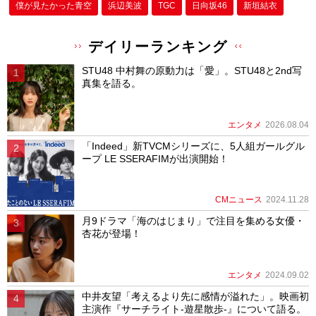
僕が⾒たかった⻘空
浜辺美波
TGC
日向坂46
新垣結衣
デイリーランキング
STU48 中村舞の原動力は「愛」。STU48と2nd写
真集を語る。
エンタメ
2026.08.04
「Indeed」新TVCMシリーズに、5人組ガールグル
ープ LE SSERAFIMが出演開始！
CMニュース
2024.11.28
月9ドラマ「海のはじまり」で注目を集める女優・
杏花が登場！
エンタメ
2024.09.02
中井友望「考えるより先に感情が溢れた」。映画初
主演作『サーチライト-遊星散歩-』について語る。