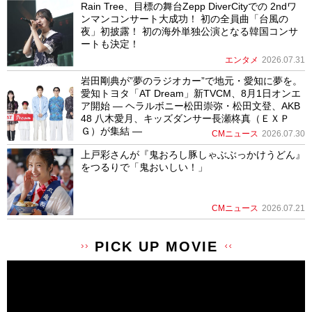
Rain Tree、目標の舞台Zepp DiverCityでの 2ndワ
ンマンコンサート大成功！ 初の全員曲「台風の
夜」初披露！ 初の海外単独公演となる韓国コンサ
ートも決定！
エンタメ
2026.07.31
岩田剛典が”夢のラジオカー”で地元・愛知に夢を。
愛知トヨタ「AT Dream」新TVCM、8月1日オンエ
ア開始 ― ヘラルボニー松田崇弥・松田文登、AKB
48 八木愛月、キッズダンサー長瀬柊真（ＥＸＰ
Ｇ）が集結 ―
CMニュース
2026.07.30
上戸彩さんが『鬼おろし豚しゃぶぶっかけうどん』
をつるりで「鬼おいしい！」
CMニュース
2026.07.21
PICK UP MOVIE