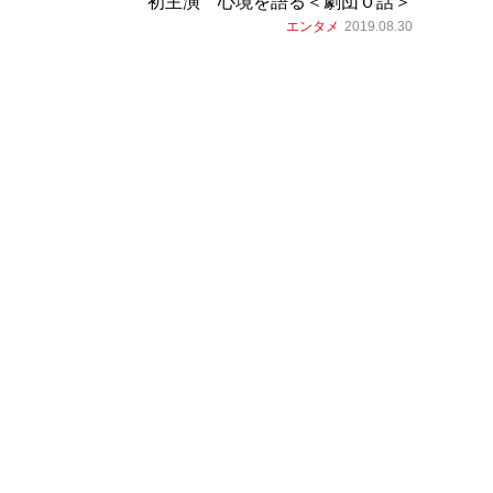
初主演 心境を語る＜劇団０話＞
エンタメ
2019.08.30