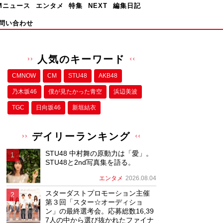
Mニュース
エンタメ
特集
NEXT
編集日記
問い合わせ
人気のキーワード
CMNOW
CM
STU48
AKB48
乃木坂46
僕が⾒たかった⻘空
浜辺美波
TGC
日向坂46
新垣結衣
デイリーランキング
STU48 中村舞の原動力は「愛」。
STU48と2nd写真集を語る。
エンタメ
2026.08.04
スターダストプロモーション主催
第３回「スター☆オーディショ
ン」の最終選考会。応募総数16,39
7人の中から選び抜かれたファイナ