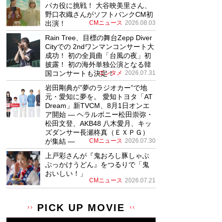
パカ役に挑戦！ 大谷映美里さん、
野口衣織さんがソフトバンクCM初
出演！
CMニュース
2026.08.03
Rain Tree、目標の舞台Zepp Diver
Cityでの 2ndワンマンコンサート大
成功！ 初の全員曲「台風の夜」初
披露！ 初の海外単独公演となる韓
国コンサートも決定！
エンタメ
2026.07.31
岩田剛典が”夢のラジオカー”で地
元・愛知に夢を。 愛知トヨタ「AT
Dream」新TVCM、8月1日オンエ
ア開始 ― ヘラルボニー松田崇弥・
松田文登、AKB48 八木愛月、キッ
ズダンサー長瀬柊真（ＥＸＰＧ）
が集結 ―
CMニュース
2026.07.30
上戸彩さんが『鬼おろし豚しゃぶ
ぶっかけうどん』をつるりで「鬼
おいしい！」
CMニュース
2026.07.21
PICK UP MOVIE