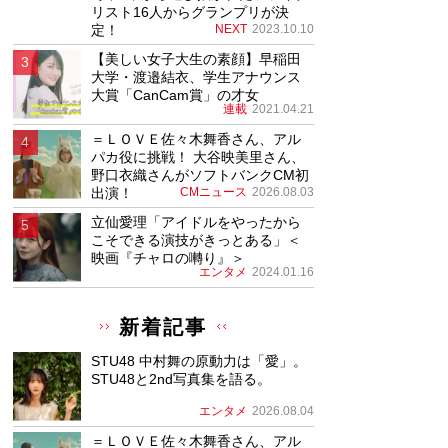
リスト16人からグランプリが決
定！
NEXT
2023.10.10
【美しい女子大生の素顔】早稲田
大学・渡邉結衣、学生アナウンス
大賞「CanCam賞」の才女
連載
2021.04.21
＝ＬＯＶＥ佐々木舞香さん、アル
パカ役に挑戦！ 大谷映美里さん、
野口衣織さんがソフトバンクCM初
出演！
CMニュース
2026.08.03
立仙愛理「アイドルをやったから
こそできる演技がきっとある」＜
映画『チャロの囀り』＞
エンタメ
2024.01.16
新着記事
STU48 中村舞の原動力は「愛」。
STU48と2nd写真集を語る。
エンタメ
2026.08.04
＝ＬＯＶＥ佐々木舞香さん、アル