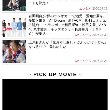
ートも決定！
エンタメ
2026.07.31
岩田剛典が”夢のラジオカー”で地元・愛知に夢を。
愛知トヨタ「AT Dream」新TVCM、8月1日オンエ
ア開始 ― ヘラルボニー松田崇弥・松田文登、AKB
48 八木愛月、キッズダンサー長瀬柊真（ＥＸＰ
Ｇ）が集結 ―
CMニュース
2026.07.30
上戸彩さんが『鬼おろし豚しゃぶぶっかけうどん』
をつるりで「鬼おいしい！」
CMニュース
2026.07.21
PICK UP MOVIE