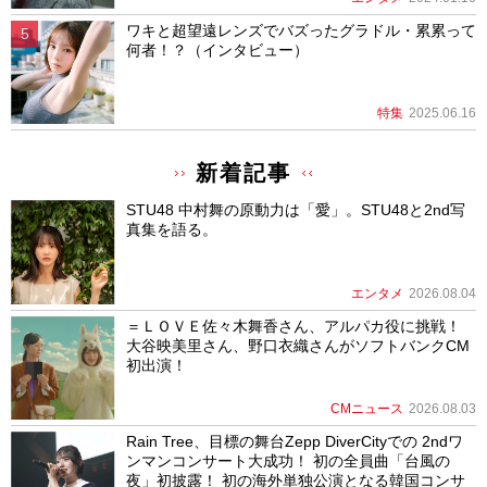
ワキと超望遠レンズでバズったグラドル・累累って
何者！？（インタビュー）
特集
2025.06.16
新着記事
STU48 中村舞の原動力は「愛」。STU48と2nd写
真集を語る。
エンタメ
2026.08.04
＝ＬＯＶＥ佐々木舞香さん、アルパカ役に挑戦！
大谷映美里さん、野口衣織さんがソフトバンクCM
初出演！
CMニュース
2026.08.03
Rain Tree、目標の舞台Zepp DiverCityでの 2ndワ
ンマンコンサート大成功！ 初の全員曲「台風の
夜」初披露！ 初の海外単独公演となる韓国コンサ