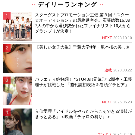
デイリーランキング
スターダストプロモーション主催 第３回「スター
☆オーディション」の最終選考会。応募総数16,39
7人の中から選び抜かれたファイナリスト16人から
グランプリが決定！
NEXT
2023.10.10
【美しい女子大生】千葉大学4年・坂本桜の美しさ
連載
2023.03.22
バラエティ絶好調！ “STU48の元気印” 2期生・工藤
理子が挑戦した 「週刊誌初表紙＆巻頭グラビア」
NEXT
2025.05.23
立仙愛理「アイドルをやったからこそできる演技が
きっとある」＜映画『チャロの囀り』＞
エンタメ
2024.01.16