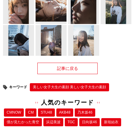
記事に戻る
キーワード
美しい女子大生の素顔 美しい女子大生の素顔
人気のキーワード
CMNOW
CM
STU48
AKB48
乃木坂46
僕が⾒たかった⻘空
浜辺美波
TGC
日向坂46
新垣結衣