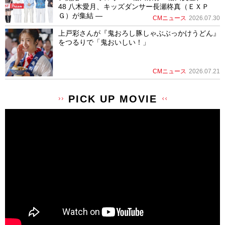
48 八木愛月、キッズダンサー長瀬柊真（ＥＸＰ
Ｇ）が集結 ―
CMニュース
2026.07.30
上戸彩さんが『鬼おろし豚しゃぶぶっかけうどん』
をつるりで「鬼おいしい！」
CMニュース
2026.07.21
PICK UP MOVIE