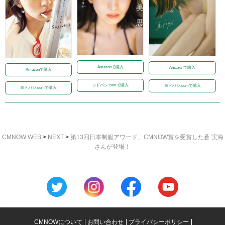
Amazonで購入
Amazonで購入
Amazonで購入
ヨドバシ.comで購入
ヨドバシ.comで購入
ヨドバシ.comで購入
CMNOW WEB
>
NEXT
>
第13回日本制服アワード、CMNOW賞を受賞した蒼 実海
さんが登場！
CMNOWについて
お問い合わせ
プライバシーポリシー