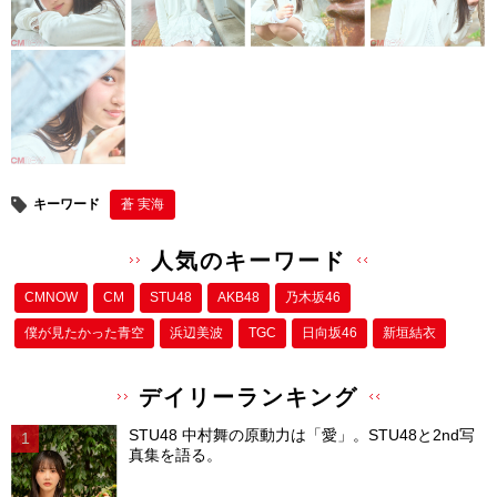
キーワード
蒼 実海
人気のキーワード
CMNOW
CM
STU48
AKB48
乃木坂46
僕が⾒たかった⻘空
浜辺美波
TGC
日向坂46
新垣結衣
デイリーランキング
STU48 中村舞の原動力は「愛」。STU48と2nd写
真集を語る。