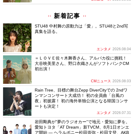
新着記事
STU48 中村舞の原動力は「愛」。STU48と2nd写
真集を語る。
エンタメ
2026.08.04
＝ＬＯＶＥ佐々木舞香さん、アルパカ役に挑戦！
大谷映美里さん、野口衣織さんがソフトバンクCM
初出演！
CMニュース
2026.08.03
Rain Tree、目標の舞台Zepp DiverCityでの 2ndワ
ンマンコンサート大成功！ 初の全員曲「台風の
夜」初披露！ 初の海外単独公演となる韓国コンサ
ートも決定！
エンタメ
2026.07.31
岩田剛典が”夢のラジオカー”で地元・愛知に夢を。
愛知トヨタ「AT Dream」新TVCM、8月1日オンエ
ア開始 ― ヘラルボニー松田崇弥・松田文登、AKB