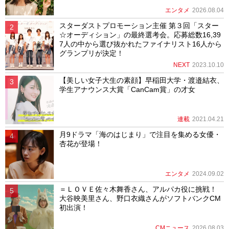
エンタメ
2026.08.04
スターダストプロモーション主催 第３回「スター
☆オーディション」の最終選考会。応募総数16,39
7人の中から選び抜かれたファイナリスト16人から
グランプリが決定！
NEXT
2023.10.10
【美しい女子大生の素顔】早稲田大学・渡邉結衣、
学生アナウンス大賞「CanCam賞」の才女
連載
2021.04.21
月9ドラマ「海のはじまり」で注目を集める女優・
杏花が登場！
エンタメ
2024.09.02
＝ＬＯＶＥ佐々木舞香さん、アルパカ役に挑戦！
大谷映美里さん、野口衣織さんがソフトバンクCM
初出演！
CMニュース
2026.08.03