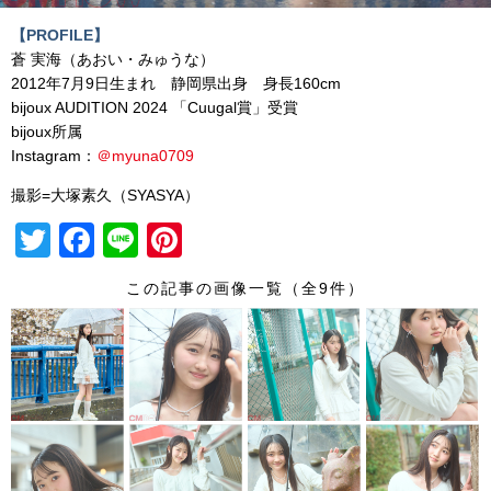
【PROFILE】
蒼 実海（あおい・みゅうな）
2012年7月9日生まれ 静岡県出身 身長160cm
bijoux AUDITION 2024 「Cuugal賞」受賞
bijoux所属
Instagram：
＠myuna0709
撮影=大塚素久（SYASYA）
T
F
Li
Pi
wi
a
n
nt
この記事の画像一覧（全9件）
tt
c
e
er
er
e
e
b
st
o
o
k