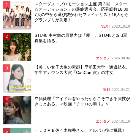
スターダストプロモーション主催 第３回「スター
☆オーディション」の最終選考会。応募総数16,39
7人の中から選び抜かれたファイナリスト16人から
グランプリが決定！
NEXT
2023.10.10
STU48 中村舞の原動力は「愛」。STU48と2nd写
真集を語る。
エンタメ
2026.08.04
【美しい女子大生の素顔】早稲田大学・渡邉結衣、
学生アナウンス大賞「CanCam賞」の才女
連載
2021.04.21
立仙愛理「アイドルをやったからこそできる演技が
きっとある」＜映画『チャロの囀り』＞
エンタメ
2024.01.16
＝ＬＯＶＥ佐々木舞香さん、アルパカ役に挑戦！