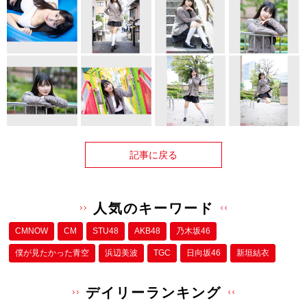
記事に戻る
人気のキーワード
CMNOW
CM
STU48
AKB48
乃木坂46
僕が⾒たかった⻘空
浜辺美波
TGC
日向坂46
新垣結衣
デイリーランキング