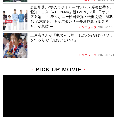
岩田剛典が”夢のラジオカー”で地元・愛知に夢を。
愛知トヨタ「AT Dream」新TVCM、8月1日オンエ
ア開始 ― ヘラルボニー松田崇弥・松田文登、AKB
48 八木愛月、キッズダンサー長瀬柊真（ＥＸＰ
Ｇ）が集結 ―
CMニュース
2026.07.30
上戸彩さんが『鬼おろし豚しゃぶぶっかけうどん』
をつるりで「鬼おいしい！」
CMニュース
2026.07.21
PICK UP MOVIE