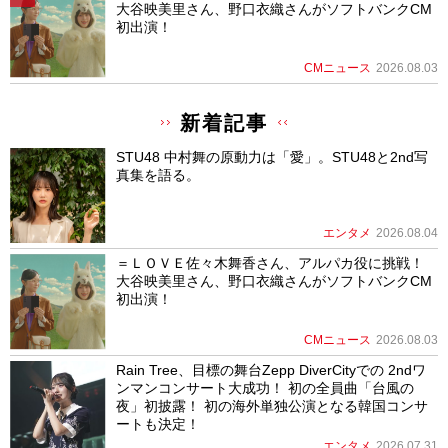
大谷映美里さん、野口衣織さんがソフトバンクCM
初出演！
CMニュース
2026.08.03
新着記事
STU48 中村舞の原動力は「愛」。STU48と2nd写
真集を語る。
エンタメ
2026.08.04
＝ＬＯＶＥ佐々木舞香さん、アルパカ役に挑戦！
大谷映美里さん、野口衣織さんがソフトバンクCM
初出演！
CMニュース
2026.08.03
Rain Tree、目標の舞台Zepp DiverCityでの 2ndワ
ンマンコンサート大成功！ 初の全員曲「台風の
夜」初披露！ 初の海外単独公演となる韓国コンサ
ートも決定！
エンタメ
2026.07.31