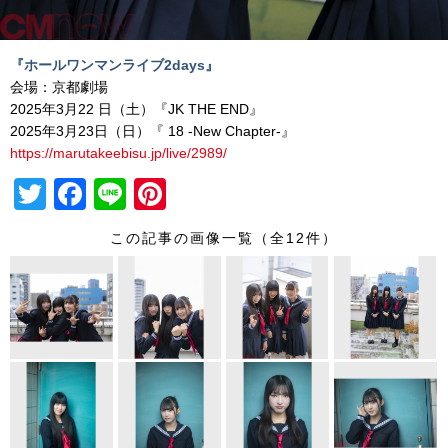
『ホールワンマンライブ2days』
会場：京都劇場
2025年3月22 日（土）『JK THE END』
2025年3月23日（日）『 18 -New Chapter-』
https://marutakeebisu.jp/live/2989/
T
F
Li
Pi
wi
a
n
nt
この記事の画像一覧（全12件）
tt
c
e
er
er
e
e
b
st
o
o
k