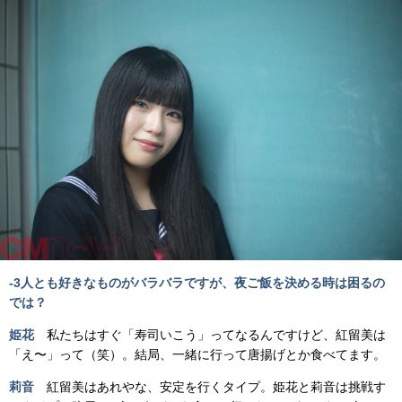
-3人とも好きなものがバラバラですが、夜ご飯を決める時は困るの
では？
姫花
私たちはすぐ「寿司いこう」ってなるんですけど、紅留美は
「え〜」って（笑）。結局、一緒に行って唐揚げとか食べてます。
莉音
紅留美はあれやな、安定を行くタイプ。姫花と莉音は挑戦す