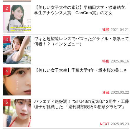
【美しい女子大生の素顔】早稲田大学・渡邉結衣、
学生アナウンス大賞「CanCam賞」の才女
連載
2021.04.21
ワキと超望遠レンズでバズったグラドル・累累って
何者！？（インタビュー）
特集
2025.06.16
【美しい女子大生】千葉大学4年・坂本桜の美しさ
連載
2023.03.22
バラエティ絶好調！ “STU48の元気印” 2期生・工藤
理子が挑戦した 「週刊誌初表紙＆巻頭グラビア」
NEXT
2025.05.23