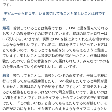
です。
-デビューから約１年、いま苦労してることと楽しいことは何です
か。
姫花
苦労していることは集客ですね…。LIVEに足を運んでくれる
お客さんの数を増やすのに苦労しています。SNSの総フォロワーは
6.7万人くらいいますが、実際にLIVEを観に来てくれる人を増やすの
はなかなか難しいです。でも逆に、SNSを見てくださっている方は
とても多いので、ちょっとでも名前を知ってもらえるように意識し
ています。楽しいことは音楽活動の幅が広がったこと。作曲は未経
験だったので、自分の音楽を作って届けられたり、みんなで1つのも
のを作れるっていうのが楽しいし、嬉しいです。
莉音
苦労してることは、高校とバンドの両立です。平日は学校に
行って帰ってから楽器練習したり、SNS投稿したりすると時間が足
りません。週末はみんなで合宿をするんですけど、定期テストもあ
るから勉強もしなきゃいけないので両立が難しいです。楽しいのは
LIVEをすることです。路上ライブをしたらファンの方の声が直接聞
けたり、「この曲いいね」と言ってもらえたりするのが嬉しい。そ
の声が活力になるし、次も来てもらえるようなライブにしようとい