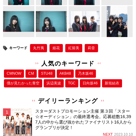
キーワード
丸竹夷
姫花
紅留美
莉音
人気のキーワード
CMNOW
CM
STU48
AKB48
乃木坂46
僕が⾒たかった⻘空
浜辺美波
TGC
日向坂46
新垣結衣
デイリーランキング
スターダストプロモーション主催 第３回「スター
☆オーディション」の最終選考会。応募総数16,39
7人の中から選び抜かれたファイナリスト16人から
グランプリが決定！
NEXT
2023.10.10