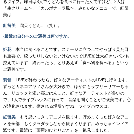
るタイプ。昨日は3人でうどんを食べに行ったんですけど、2人は
「生クリーム〜」「カルボナーラ風〜」みたいなメニューで、紅留
美は…
紅留美
鶏天うどん…（笑）。
-最近の自分へのご褒美は何ですか。
姫花
本当に食べることです。ステージに立つ上でやっぱり見た目
も重要で、絞ったりしないといけないのでLIVE前は大好きなパンも
控えています。終わったら、とりあえず「食べ物を食べる」という
ご褒美です。
莉音
LIVEが終わったら、好きなアーティストのLIVEに行きます。
ずっとカネコアヤノさんが大好きで、ほかにもラブリーサマーちゃ
ん、リュックと添い寝ごはん…と、好きなアーティストが多いの
で、1人でライブハウスに行って、音楽を聞くことがご褒美です。心
が浄化されます。癒される場所ですね、ライブハウスは。
紅留美
もう思いっきしアニメを観ます。貯めまくった好きなアニ
メを全部、もうダラダラしながら観まくります。めっちゃインドア
派です。最近は「薬屋のひとりごと」を一気見しました。