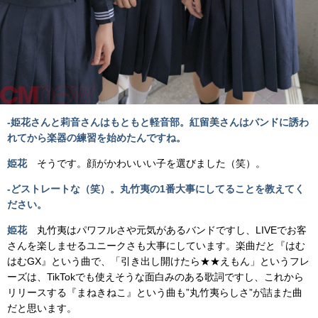
-姫花さんと莉音さんはもともと軽音部。紅留美さんはバンドに誘わ
れてから楽器の練習を始めたんですね。
姫花
そうです。顔がかわいいい子を選びました（笑）。
-どストレートな（笑）。丸竹夷の1番大事にしてることを教えてく
ださい。
姫花
丸竹夷はパワフルさや元気があるバンドですし、LIVEでお客
さんを楽しませるユニークさも大事にしています。楽曲だと『はむ
はむGX』という曲で、「引き出し開けたら★★えもん」というフレ
ーズは、TikTokでも使えそうな面白みのある歌詞ですし、これから
リリースする『まねきねこ』という曲も”丸竹夷らしさ”が詰また曲
だと思います。