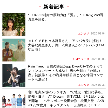
新着記事
STU48 中村舞の原動力は「愛」。STU48と2nd写
真集を語る。
エンタメ
2026.08.04
＝ＬＯＶＥ佐々木舞香さん、アルパカ役に挑戦！
大谷映美里さん、野口衣織さんがソフトバンクCM
初出演！
CMニュース
2026.08.03
Rain Tree、目標の舞台Zepp DiverCityでの 2ndワ
ンマンコンサート大成功！ 初の全員曲「台風の
夜」初披露！ 初の海外単独公演となる韓国コンサ
ートも決定！
エンタメ
2026.07.31
岩田剛典が”夢のラジオカー”で地元・愛知に夢を。
愛知トヨタ「AT Dream」新TVCM、8月1日オンエ
ア開始 ― ヘラルボニー松田崇弥・松田文登、AKB
48 八木愛月、キッズダンサー長瀬柊真（ＥＸＰ