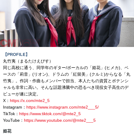
【PROFILE】
丸竹夷（まるたけえびす）
同じ高校に通う、同学年のギター/ボーカルの「姫花」(ヒメカ)、ベ
ースの「莉音」(リオン)、ドラムの「紅留美」(クルミ)からなる「丸
竹夷」。作詞・作曲もメンバーで担当、本人たちの資質とポテンシ
ャルも非常に高い。そんな話題沸騰中の恐るべき現役女子高生のデ
ビューが遂に決定。
X：
https://x.com/mte2_5
Instagram：
https://www.instagram.com/mte2___5/
TikTok：
https://www.tiktok.com/@mte2_5
YouTube：
https://www.youtube.com/@mte2___5
姫花