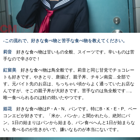
-この流れで、
好きな食べ物と苦手な食べ物を教えてください。
莉音
好きな食べ物は甘いもの全般、スイーツです。辛いものは苦
手なので辛さ0で！
紅留美
好きな食べ物は鳥全般です。莉音と同じ甘党でチョコレー
トも好きです。やきとり、唐揚げ、親子丼、チキン南蛮…全部で
す。元バイト先のお店は、ちっちゃい頃からよく通っていたお店な
んですが、そこの親子丼が大好きです。苦手なのは魚全般です…。
唯一食べられるのは鮭の焼いたやつです。
姫花
好きな食べ物はP・A・N、パンです。特にB・K・E・P、ベー
コンエピが好きです。「米か、パンか」と聞かれたら、絶対にパ
ン。1日の始まりはパンから始まる、パン食べへんと1日が始まらな
い。食べるのが生きがいで、嫌いなものが本当にないです。