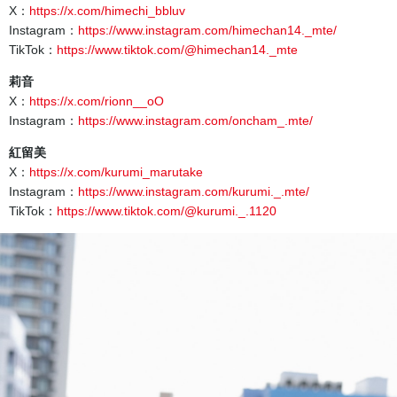
X：
https://x.com/himechi_bbluv
Instagram：
https://www.instagram.com/himechan14._mte/
TikTok：
https://www.tiktok.com/@himechan14._mte
莉音
X：
https://x.com/rionn__oO
Instagram：
https://www.instagram.com/oncham_.mte/
紅留美
X：
https://x.com/kurumi_marutake
Instagram：
https://www.instagram.com/kurumi._.mte/
TikTok：
https://www.tiktok.com/@kurumi._.1120