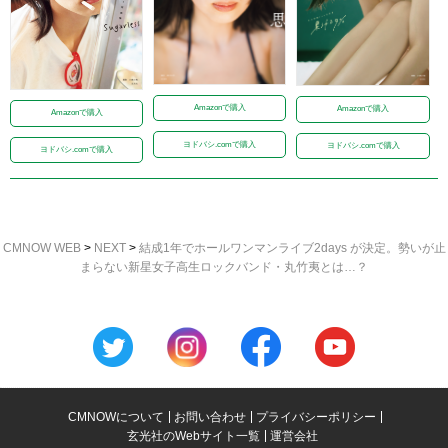
Amazonで購入
Amazonで購入
Amazonで購入
ヨドバシ.comで購入
ヨドバシ.comで購入
ヨドバシ.comで購入
CMNOW WEB
>
NEXT
>
結成1年でホールワンマンライブ2days が決定。勢いが止
まらない新星女子高生ロックバンド・丸竹夷とは…？
CMNOWについて
お問い合わせ
プライバシーポリシー
玄光社のWebサイト一覧
運営会社