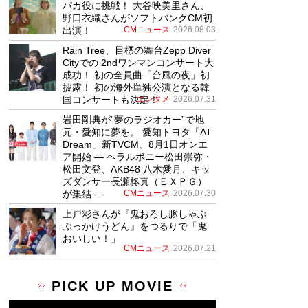
パカ役に挑戦！ 大谷映美里さん、
野口衣織さんがソフトバンクCM初
出演！
CMニュース
2026.08.03
Rain Tree、目標の舞台Zepp Diver
Cityでの 2ndワンマンコンサート大
成功！ 初の全員曲「台風の夜」初
披露！ 初の海外単独公演となる韓
国コンサートも決定！
エンタメ
2026.07.31
岩田剛典が”夢のラジオカー”で地
元・愛知に夢を。 愛知トヨタ「AT
Dream」新TVCM、8月1日オンエ
ア開始 ― ヘラルボニー松田崇弥・
松田文登、AKB48 八木愛月、キッ
ズダンサー長瀬柊真（ＥＸＰＧ）
が集結 ―
CMニュース
2026.07.30
上戸彩さんが『鬼おろし豚しゃぶ
ぶっかけうどん』をつるりで「鬼
おいしい！」
CMニュース
2026.07.21
PICK UP MOVIE