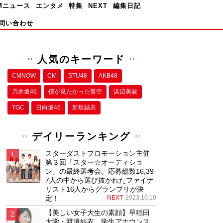
Mニュース
エンタメ
特集
NEXT
編集日記
問い合わせ
人気のキーワード
CMNOW
CM
STU48
AKB48
乃木坂46
僕が⾒たかった⻘空
浜辺美波
TGC
日向坂46
新垣結衣
デイリーランキング
スターダストプロモーション主催
第３回「スター☆オーディショ
ン」の最終選考会。応募総数16,39
7人の中から選び抜かれたファイナ
リスト16人からグランプリが決
定！
NEXT
2023.10.10
【美しい女子大生の素顔】早稲田
大学・渡邉結衣、学生アナウンス