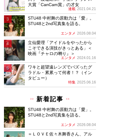
大賞「CanCam賞」の才女
連載
2021.04.21
STU48 中村舞の原動力は「愛」。
STU48と2nd写真集を語る。
エンタメ
2026.08.04
立仙愛理「アイドルをやったから
こそできる演技がきっとある」＜
映画『チャロの囀り』＞
エンタメ
2024.01.16
ワキと超望遠レンズでバズったグ
ラドル・累累って何者！？（イン
タビュー）
特集
2025.06.16
新着記事
STU48 中村舞の原動力は「愛」。
STU48と2nd写真集を語る。
エンタメ
2026.08.04
＝ＬＯＶＥ佐々木舞香さん、アル