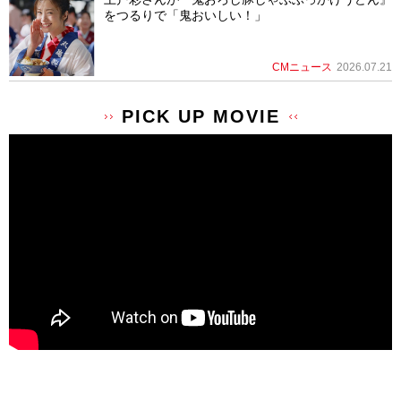
をつるりで「鬼おいしい！」
CMニュース
2026.07.21
PICK UP MOVIE