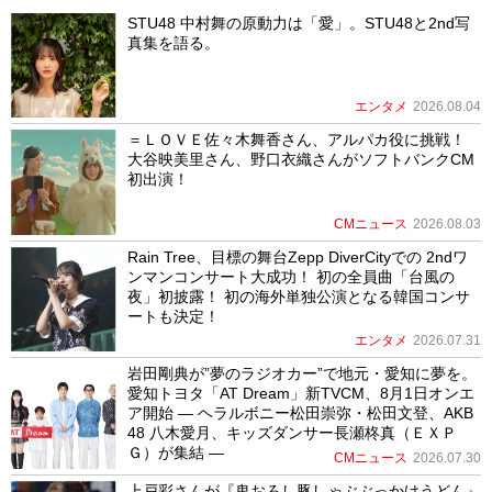
STU48 中村舞の原動力は「愛」。STU48と2nd写
真集を語る。
エンタメ
2026.08.04
＝ＬＯＶＥ佐々木舞香さん、アルパカ役に挑戦！
大谷映美里さん、野口衣織さんがソフトバンクCM
初出演！
CMニュース
2026.08.03
Rain Tree、目標の舞台Zepp DiverCityでの 2ndワ
ンマンコンサート大成功！ 初の全員曲「台風の
夜」初披露！ 初の海外単独公演となる韓国コンサ
ートも決定！
エンタメ
2026.07.31
岩田剛典が”夢のラジオカー”で地元・愛知に夢を。
愛知トヨタ「AT Dream」新TVCM、8月1日オンエ
ア開始 ― ヘラルボニー松田崇弥・松田文登、AKB
48 八木愛月、キッズダンサー長瀬柊真（ＥＸＰ
Ｇ）が集結 ―
CMニュース
2026.07.30
上戸彩さんが『鬼おろし豚しゃぶぶっかけうどん』