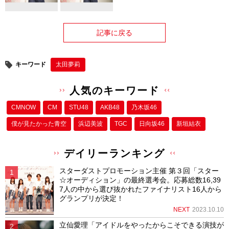
記事に戻る
キーワード
太田夢莉
人気のキーワード
CMNOW
CM
STU48
AKB48
乃木坂46
僕が⾒たかった⻘空
浜辺美波
TGC
日向坂46
新垣結衣
デイリーランキング
スターダストプロモーション主催 第３回「スター
☆オーディション」の最終選考会。応募総数16,39
7人の中から選び抜かれたファイナリスト16人から
グランプリが決定！
NEXT
2023.10.10
立仙愛理「アイドルをやったからこそできる演技が