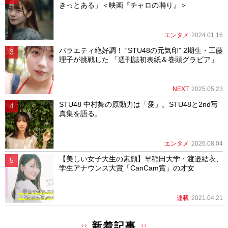
きっとある」＜映画『チャロの囀り』＞
エンタメ
2024.01.16
バラエティ絶好調！ “STU48の元気印” 2期生・工藤
理子が挑戦した 「週刊誌初表紙＆巻頭グラビア」
NEXT
2025.05.23
STU48 中村舞の原動力は「愛」。STU48と2nd写
真集を語る。
エンタメ
2026.08.04
【美しい女子大生の素顔】早稲田大学・渡邉結衣、
学生アナウンス大賞「CanCam賞」の才女
連載
2021.04.21
新着記事