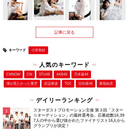
記事に戻る
キーワード
小宮有紗
人気のキーワード
CMNOW
CM
STU48
AKB48
乃木坂46
僕が⾒たかった⻘空
浜辺美波
TGC
日向坂46
新垣結衣
デイリーランキング
スターダストプロモーション主催 第３回「スター
☆オーディション」の最終選考会。応募総数16,39
7人の中から選び抜かれたファイナリスト16人から
グランプリが決定！