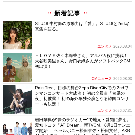
新着記事
STU48 中村舞の原動力は「愛」。STU48と2nd写
真集を語る。
エンタメ
2026.08.04
＝ＬＯＶＥ佐々木舞香さん、アルパカ役に挑戦！
大谷映美里さん、野口衣織さんがソフトバンクCM
初出演！
CMニュース
2026.08.03
Rain Tree、目標の舞台Zepp DiverCityでの 2ndワ
ンマンコンサート大成功！ 初の全員曲「台風の
夜」初披露！ 初の海外単独公演となる韓国コンサ
ートも決定！
エンタメ
2026.07.31
岩田剛典が”夢のラジオカー”で地元・愛知に夢を。
愛知トヨタ「AT Dream」新TVCM、8月1日オンエ
ア開始 ― ヘラルボニー松田崇弥・松田文登、AKB