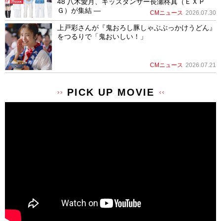
48 八木愛月、キッズダンサー長瀬柊真（ＥＸＰ
Ｇ）が集結 ―
CMニュース
2026.07.30
上戸彩さんが『鬼おろし豚しゃぶぶっかけうどん』
をつるりで「鬼おいしい！」
CMニュース
2026.07.21
PICK UP MOVIE