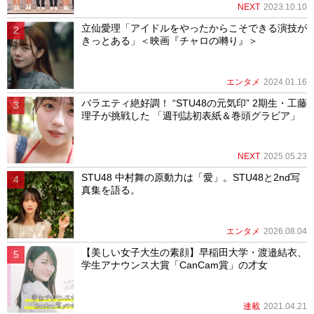
NEXT
2023.10.10
立仙愛理「アイドルをやったからこそできる演技が
きっとある」＜映画『チャロの囀り』＞
エンタメ
2024.01.16
バラエティ絶好調！ “STU48の元気印” 2期生・工藤
理子が挑戦した 「週刊誌初表紙＆巻頭グラビア」
NEXT
2025.05.23
STU48 中村舞の原動力は「愛」。STU48と2nd写
真集を語る。
エンタメ
2026.08.04
【美しい女子大生の素顔】早稲田大学・渡邉結衣、
学生アナウンス大賞「CanCam賞」の才女
連載
2021.04.21