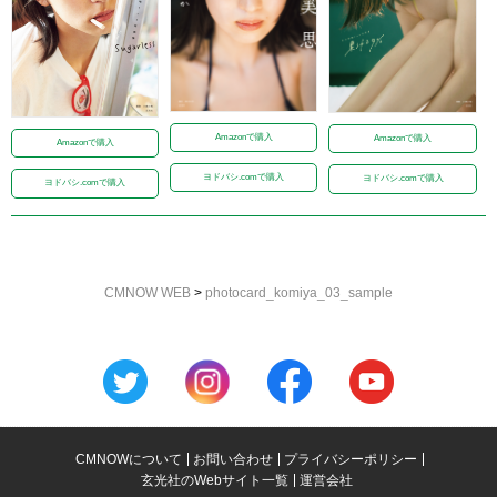
Amazonで購入
Amazonで購入
Amazonで購入
ヨドバシ.comで購入
ヨドバシ.comで購入
ヨドバシ.comで購入
CMNOW WEB
>
photocard_komiya_03_sample
CMNOWについて
お問い合わせ
プライバシーポリシー
玄光社のWebサイト一覧
運営会社