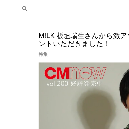
M!LK 板垣瑞生さんから激
ントいただきました！
特集