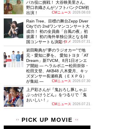
パカ役に挑戦！ 大谷映美里さん、
野口衣織さんがソフトバンクCM初
出演！
CMニュース
2026.08.03
Rain Tree、目標の舞台Zepp Diver
Cityでの 2ndワンマンコンサート大
成功！ 初の全員曲「台風の夜」初
披露！ 初の海外単独公演となる韓
国コンサートも決定！
エンタメ
2026.07.31
岩田剛典が”夢のラジオカー”で地
元・愛知に夢を。 愛知トヨタ「AT
Dream」新TVCM、8月1日オンエ
ア開始 ― ヘラルボニー松田崇弥・
松田文登、AKB48 八木愛月、キッ
ズダンサー長瀬柊真（ＥＸＰＧ）
が集結 ―
CMニュース
2026.07.30
上戸彩さんが『鬼おろし豚しゃぶ
ぶっかけうどん』をつるりで「鬼
おいしい！」
CMニュース
2026.07.21
PICK UP MOVIE