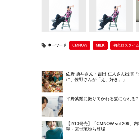
b
st
o
o
k
キーワード
CMNOW
M!LK
初恋ロスタイ
佐野 勇斗さん・吉田 仁人さん出演
に、佐野さんが「え、好き。」
平野紫耀に振り向かれる髪になれる⁉
【2/10発売】「CMNOW vol.
聖・宮世琉弥ら登場