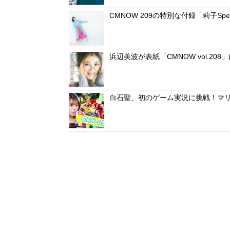
CMNOW 209の特別な付録「莉子Spe
浜辺美波が表紙「CMNOW vol.2
白石聖、初のゲーム実況に挑戦！マリ