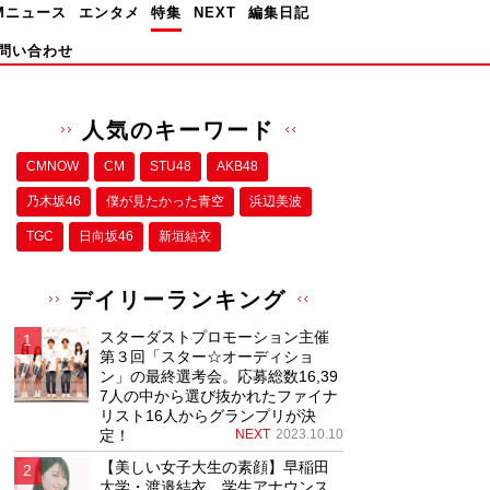
Mニュース
エンタメ
特集
NEXT
編集日記
問い合わせ
人気のキーワード
CMNOW
CM
STU48
AKB48
乃木坂46
僕が⾒たかった⻘空
浜辺美波
TGC
日向坂46
新垣結衣
デイリーランキング
スターダストプロモーション主催
第３回「スター☆オーディショ
ン」の最終選考会。応募総数16,39
7人の中から選び抜かれたファイナ
リスト16人からグランプリが決
定！
NEXT
2023.10.10
【美しい女子大生の素顔】早稲田
大学・渡邉結衣、学生アナウンス