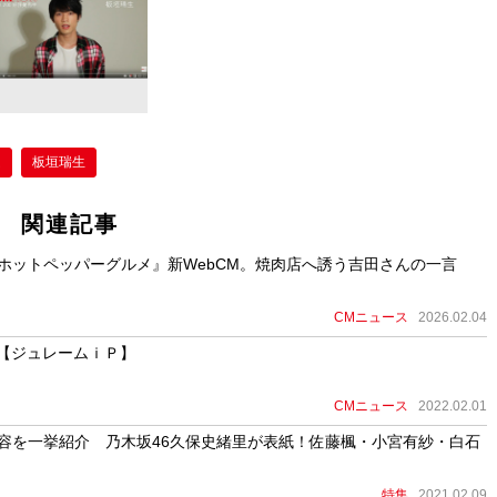
ム
板垣瑞生
関連記事
『ホットペッパーグルメ』新WebCM。焼肉店へ誘う吉田さんの一言
CMニュース
2026.02.04
【ジュレームｉＰ】
CMニュース
2022.02.01
209」内容を一挙紹介 乃木坂46久保史緒里が表紙！佐藤楓・小宮有紗・白石
特集
2021.02.09