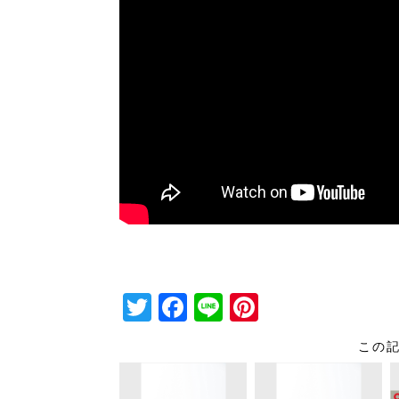
T
F
Li
Pi
wi
a
n
nt
この
tt
c
e
er
er
e
e