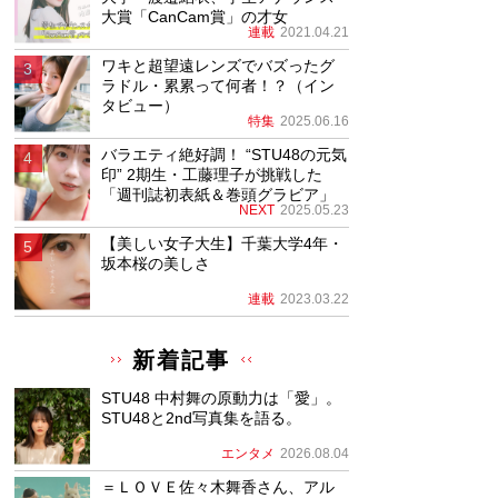
大賞「CanCam賞」の才女
連載
2021.04.21
ワキと超望遠レンズでバズったグ
ラドル・累累って何者！？（イン
タビュー）
特集
2025.06.16
バラエティ絶好調！ “STU48の元気
印” 2期生・工藤理子が挑戦した
「週刊誌初表紙＆巻頭グラビア」
NEXT
2025.05.23
【美しい女子大生】千葉大学4年・
坂本桜の美しさ
連載
2023.03.22
新着記事
STU48 中村舞の原動力は「愛」。
STU48と2nd写真集を語る。
エンタメ
2026.08.04
＝ＬＯＶＥ佐々木舞香さん、アル