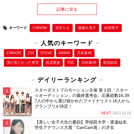
記事に戻る
キーワード
CMNOW
宮沢りえ
後藤久美子
松田聖子
人気のキーワード
CMNOW
CM
STU48
AKB48
乃木坂46
僕が⾒たかった⻘空
浜辺美波
TGC
日向坂46
新垣結衣
デイリーランキング
スターダストプロモーション主催 第３回「スター
☆オーディション」の最終選考会。応募総数16,39
7人の中から選び抜かれたファイナリスト16人から
グランプリが決定！
NEXT
2023.10.10
【美しい女子大生の素顔】早稲田大学・渡邉結衣、
学生アナウンス大賞「CanCam賞」の才女