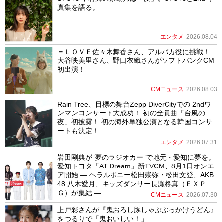
真集を語る。
エンタメ
2026.08.04
＝ＬＯＶＥ佐々木舞香さん、アルパカ役に挑戦！
大谷映美里さん、野口衣織さんがソフトバンクCM
初出演！
CMニュース
2026.08.03
Rain Tree、目標の舞台Zepp DiverCityでの 2ndワ
ンマンコンサート大成功！ 初の全員曲「台風の
夜」初披露！ 初の海外単独公演となる韓国コンサ
ートも決定！
エンタメ
2026.07.31
岩田剛典が”夢のラジオカー”で地元・愛知に夢を。
愛知トヨタ「AT Dream」新TVCM、8月1日オンエ
ア開始 ― ヘラルボニー松田崇弥・松田文登、AKB
48 八木愛月、キッズダンサー長瀬柊真（ＥＸＰ
Ｇ）が集結 ―
CMニュース
2026.07.30
上戸彩さんが『鬼おろし豚しゃぶぶっかけうどん』
をつるりで「鬼おいしい！」