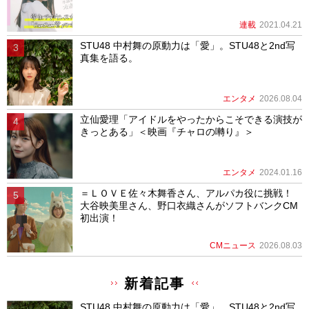
連載
2021.04.21
STU48 中村舞の原動力は「愛」。STU48と2nd写
真集を語る。
エンタメ
2026.08.04
立仙愛理「アイドルをやったからこそできる演技が
きっとある」＜映画『チャロの囀り』＞
エンタメ
2024.01.16
＝ＬＯＶＥ佐々木舞香さん、アルパカ役に挑戦！
大谷映美里さん、野口衣織さんがソフトバンクCM
初出演！
CMニュース
2026.08.03
新着記事
STU48 中村舞の原動力は「愛」。STU48と2nd写