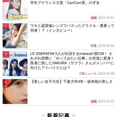
学生アナウンス大賞「CanCam賞」の才女
連載
2021.04.21
ワキと超望遠レンズでバズったグラドル・累累って
何者！？（インタビュー）
特集
2025.06.16
LE SSERAFIM 5人が出演するIndeedの新CM！ そ
れぞれ実際に「やってみたい仕事」の衣装に変身！
医者に扮したSAKURA（サクラ）さんがメンバーに
向けたアドバイスとは？
CMニュース
2025.01.08
【美しい女子大生】千葉大学4年・坂本桜の美しさ
連載
2023.03.22
新着記事