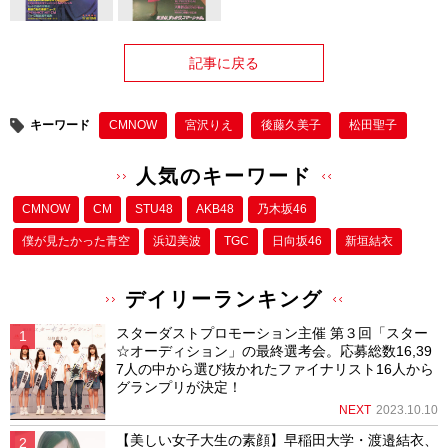
記事に戻る
キーワード
CMNOW
宮沢りえ
後藤久美子
松田聖子
人気のキーワード
CMNOW
CM
STU48
AKB48
乃木坂46
僕が⾒たかった⻘空
浜辺美波
TGC
日向坂46
新垣結衣
デイリーランキング
スターダストプロモーション主催 第３回「スター
☆オーディション」の最終選考会。応募総数16,39
7人の中から選び抜かれたファイナリスト16人から
グランプリが決定！
NEXT
2023.10.10
【美しい女子大生の素顔】早稲田大学・渡邉結衣、