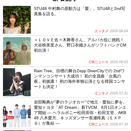
STU48 中村舞の原動力は「愛」。STU48と2nd写
真集を語る。
エンタメ
2026.08.04
＝ＬＯＶＥ佐々木舞香さん、アルパカ役に挑戦！
大谷映美里さん、野口衣織さんがソフトバンクCM
初出演！
CMニュース
2026.08.03
Rain Tree、目標の舞台Zepp DiverCityでの 2ndワ
ンマンコンサート大成功！ 初の全員曲「台風の
夜」初披露！ 初の海外単独公演となる韓国コンサ
ートも決定！
エンタメ
2026.07.31
岩田剛典が”夢のラジオカー”で地元・愛知に夢を。
愛知トヨタ「AT Dream」新TVCM、8月1日オンエ
ア開始 ― ヘラルボニー松田崇弥・松田文登、AKB
48 八木愛月、キッズダンサー長瀬柊真（ＥＸＰ
Ｇ）が集結 ―
CMニュース
2026.07.30