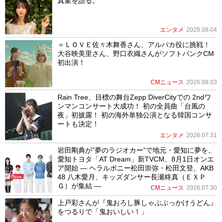
真集を語る。
エンタメ
2026.08.04
＝ＬＯＶＥ佐々木舞香さん、アルパカ役に挑戦！
大谷映美里さん、野口衣織さんがソフトバンクCM
初出演！
CMニュース
2026.08.03
Rain Tree、目標の舞台Zepp DiverCityでの 2ndワ
ンマンコンサート大成功！ 初の全員曲「台風の
夜」初披露！ 初の海外単独公演となる韓国コンサ
ートも決定！
エンタメ
2026.07.31
岩田剛典が”夢のラジオカー”で地元・愛知に夢を。
愛知トヨタ「AT Dream」新TVCM、8月1日オンエ
ア開始 ― ヘラルボニー松田崇弥・松田文登、AKB
48 八木愛月、キッズダンサー長瀬柊真（ＥＸＰ
Ｇ）が集結 ―
CMニュース
2026.07.30
上戸彩さんが『鬼おろし豚しゃぶぶっかけうどん』
をつるりで「鬼おいしい！」