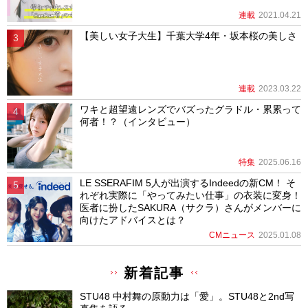
連載
2021.04.21
【美しい女子大生】千葉大学4年・坂本桜の美しさ
連載
2023.03.22
ワキと超望遠レンズでバズったグラドル・累累って
何者！？（インタビュー）
特集
2025.06.16
LE SSERAFIM 5人が出演するIndeedの新CM！ そ
れぞれ実際に「やってみたい仕事」の衣装に変身！
医者に扮したSAKURA（サクラ）さんがメンバーに
向けたアドバイスとは？
CMニュース
2025.01.08
新着記事
STU48 中村舞の原動力は「愛」。STU48と2nd写