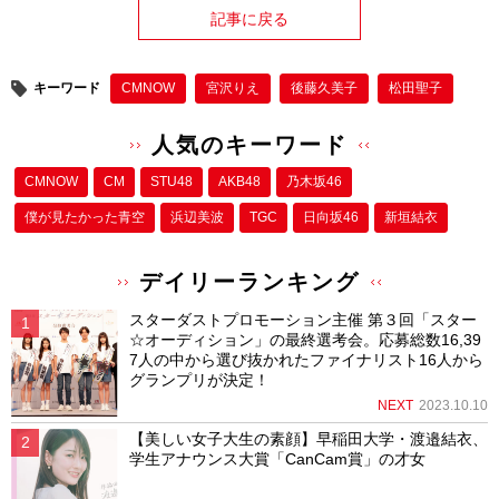
記事に戻る
キーワード
CMNOW
宮沢りえ
後藤久美子
松田聖子
人気のキーワード
CMNOW
CM
STU48
AKB48
乃木坂46
僕が⾒たかった⻘空
浜辺美波
TGC
日向坂46
新垣結衣
デイリーランキング
スターダストプロモーション主催 第３回「スター
☆オーディション」の最終選考会。応募総数16,39
7人の中から選び抜かれたファイナリスト16人から
グランプリが決定！
NEXT
2023.10.10
【美しい女子大生の素顔】早稲田大学・渡邉結衣、
学生アナウンス大賞「CanCam賞」の才女