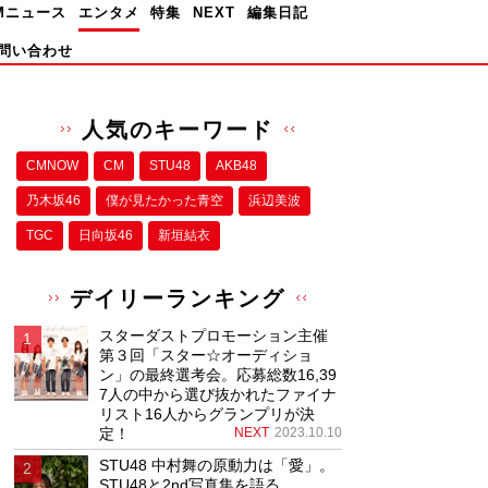
Mニュース
エンタメ
特集
NEXT
編集日記
問い合わせ
人気のキーワード
CMNOW
CM
STU48
AKB48
乃木坂46
僕が⾒たかった⻘空
浜辺美波
TGC
日向坂46
新垣結衣
デイリーランキング
スターダストプロモーション主催
第３回「スター☆オーディショ
ン」の最終選考会。応募総数16,39
7人の中から選び抜かれたファイナ
リスト16人からグランプリが決
定！
NEXT
2023.10.10
STU48 中村舞の原動力は「愛」。
STU48と2nd写真集を語る。