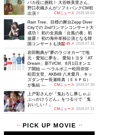
パカ役に挑戦！ 大谷映美里さん、
野口衣織さんがソフトバンクCM初
出演！
CMニュース
2026.08.03
Rain Tree、目標の舞台Zepp Diver
Cityでの 2ndワンマンコンサート大
成功！ 初の全員曲「台風の夜」初
披露！ 初の海外単独公演となる韓
国コンサートも決定！
エンタメ
2026.07.31
岩田剛典が”夢のラジオカー”で地
元・愛知に夢を。 愛知トヨタ「AT
Dream」新TVCM、8月1日オンエ
ア開始 ― ヘラルボニー松田崇弥・
松田文登、AKB48 八木愛月、キッ
ズダンサー長瀬柊真（ＥＸＰＧ）
が集結 ―
CMニュース
2026.07.30
上戸彩さんが『鬼おろし豚しゃぶ
ぶっかけうどん』をつるりで「鬼
おいしい！」
CMニュース
2026.07.21
PICK UP MOVIE