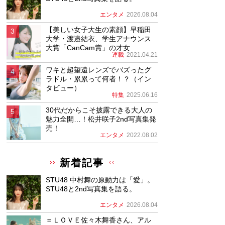
エンタメ
2026.08.04
【美しい女子大生の素顔】早稲田
大学・渡邉結衣、学生アナウンス
大賞「CanCam賞」の才女
連載
2021.04.21
ワキと超望遠レンズでバズったグ
ラドル・累累って何者！？（イン
タビュー）
特集
2025.06.16
30代だからこそ披露できる大人の
魅力全開…！松井咲子2nd写真集発
売！
エンタメ
2022.08.02
新着記事
STU48 中村舞の原動力は「愛」。
STU48と2nd写真集を語る。
エンタメ
2026.08.04
＝ＬＯＶＥ佐々木舞香さん、アル