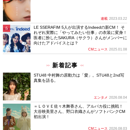
連載
2023.03.22
LE SSERAFIM 5人が出演するIndeedの新CM！ そ
れぞれ実際に「やってみたい仕事」の衣装に変身！
医者に扮したSAKURA（サクラ）さんがメンバーに
向けたアドバイスとは？
CMニュース
2025.01.08
新着記事
STU48 中村舞の原動力は「愛」。STU48と2nd写
真集を語る。
エンタメ
2026.08.04
＝ＬＯＶＥ佐々木舞香さん、アルパカ役に挑戦！
大谷映美里さん、野口衣織さんがソフトバンクCM
初出演！
CMニュース
2026.08.03