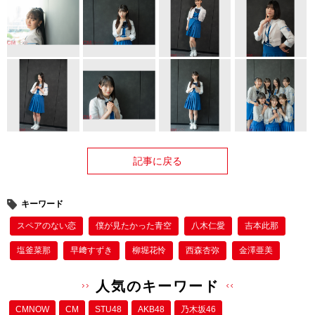
記事に戻る
キーワード
スペアのない恋
僕が⾒たかった⻘空
八木仁愛
吉本此那
塩釜菜那
早﨑すずき
柳堀花怜
西森杏弥
金澤亜美
人気のキーワード
CMNOW
CM
STU48
AKB48
乃木坂46