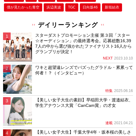
僕が⾒たかった⻘空
浜辺美波
TGC
日向坂46
新垣結衣
デイリーランキング
スターダストプロモーション主催 第３回「スター
☆オーディション」の最終選考会。応募総数16,39
7人の中から選び抜かれたファイナリスト16人から
グランプリが決定！
NEXT
2023.10.10
ワキと超望遠レンズでバズったグラドル・累累って
何者！？（インタビュー）
特集
2025.06.16
【美しい女子大生の素顔】早稲田大学・渡邉結衣、
学生アナウンス大賞「CanCam賞」の才女
連載
2021.04.21
【美しい女子大生】千葉大学4年・坂本桜の美しさ