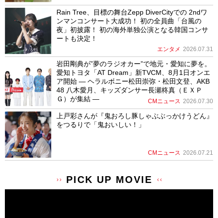
Rain Tree、目標の舞台Zepp DiverCityでの 2ndワ
ンマンコンサート大成功！ 初の全員曲「台風の
夜」初披露！ 初の海外単独公演となる韓国コンサ
ートも決定！
エンタメ
2026.07.31
岩田剛典が”夢のラジオカー”で地元・愛知に夢を。
愛知トヨタ「AT Dream」新TVCM、8月1日オンエ
ア開始 ― ヘラルボニー松田崇弥・松田文登、AKB
48 八木愛月、キッズダンサー長瀬柊真（ＥＸＰ
Ｇ）が集結 ―
CMニュース
2026.07.30
上戸彩さんが『鬼おろし豚しゃぶぶっかけうどん』
をつるりで「鬼おいしい！」
CMニュース
2026.07.21
PICK UP MOVIE