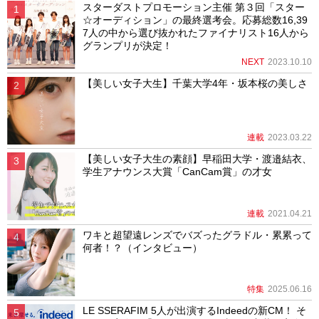
スターダストプロモーション主催 第３回「スター
☆オーディション」の最終選考会。応募総数16,39
7人の中から選び抜かれたファイナリスト16人から
グランプリが決定！
NEXT
2023.10.10
【美しい女子大生】千葉大学4年・坂本桜の美しさ
連載
2023.03.22
【美しい女子大生の素顔】早稲田大学・渡邉結衣、
学生アナウンス大賞「CanCam賞」の才女
連載
2021.04.21
ワキと超望遠レンズでバズったグラドル・累累って
何者！？（インタビュー）
特集
2025.06.16
LE SSERAFIM 5人が出演するIndeedの新CM！ そ