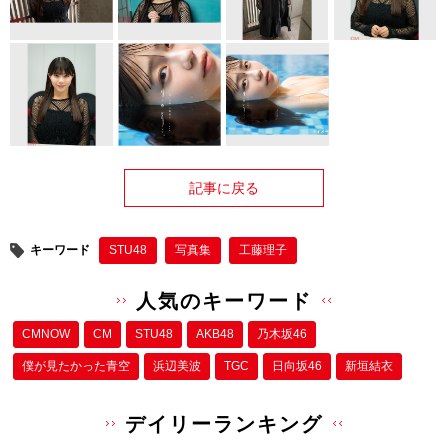
記事に戻る
キーワード
STU48
写真集
工藤理子
人気のキーワード
CMNOW
CM
STU48
AKB48
乃木坂46
僕が⾒たかった⻘空
浜辺美波
TGC
日向坂46
新垣結衣
デイリーランキング