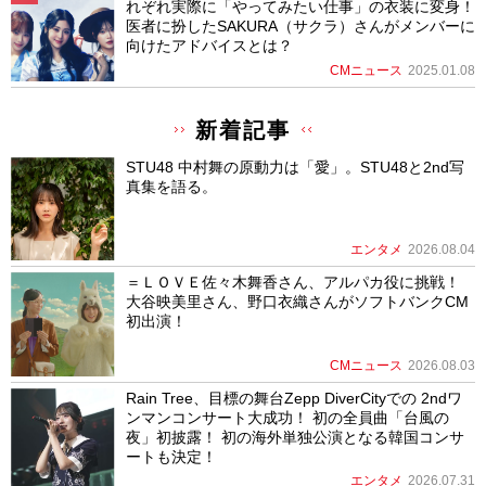
れぞれ実際に「やってみたい仕事」の衣装に変身！
医者に扮したSAKURA（サクラ）さんがメンバーに
向けたアドバイスとは？
CMニュース
2025.01.08
新着記事
STU48 中村舞の原動力は「愛」。STU48と2nd写
真集を語る。
エンタメ
2026.08.04
＝ＬＯＶＥ佐々木舞香さん、アルパカ役に挑戦！
大谷映美里さん、野口衣織さんがソフトバンクCM
初出演！
CMニュース
2026.08.03
Rain Tree、目標の舞台Zepp DiverCityでの 2ndワ
ンマンコンサート大成功！ 初の全員曲「台風の
夜」初披露！ 初の海外単独公演となる韓国コンサ
ートも決定！
エンタメ
2026.07.31