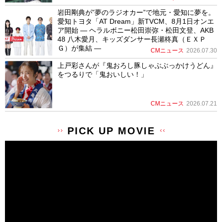
岩田剛典が”夢のラジオカー”で地元・愛知に夢を。
愛知トヨタ「AT Dream」新TVCM、8月1日オンエ
ア開始 ― ヘラルボニー松田崇弥・松田文登、AKB
48 八木愛月、キッズダンサー長瀬柊真（ＥＸＰ
Ｇ）が集結 ―
CMニュース
2026.07.30
上戸彩さんが『鬼おろし豚しゃぶぶっかけうどん』
をつるりで「鬼おいしい！」
CMニュース
2026.07.21
PICK UP MOVIE