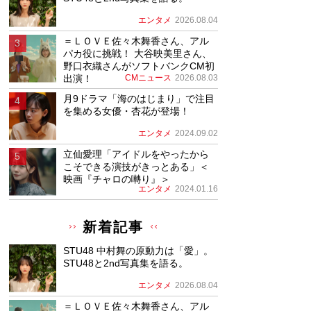
エンタメ
2026.08.04
＝ＬＯＶＥ佐々木舞香さん、アル
パカ役に挑戦！ 大谷映美里さん、
野口衣織さんがソフトバンクCM初
出演！
CMニュース
2026.08.03
月9ドラマ「海のはじまり」で注目
を集める女優・杏花が登場！
エンタメ
2024.09.02
立仙愛理「アイドルをやったから
こそできる演技がきっとある」＜
映画『チャロの囀り』＞
エンタメ
2024.01.16
新着記事
STU48 中村舞の原動力は「愛」。
STU48と2nd写真集を語る。
エンタメ
2026.08.04
＝ＬＯＶＥ佐々木舞香さん、アル