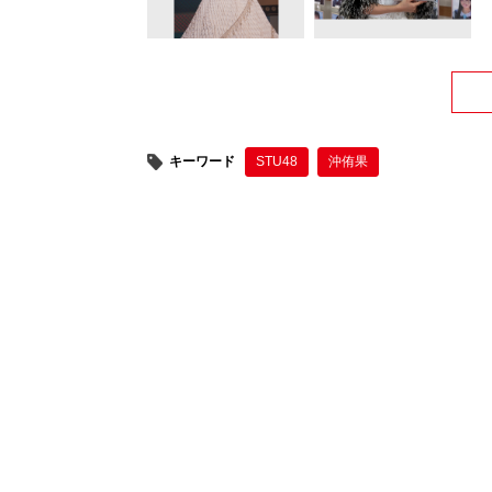
キーワード
STU48
沖侑果