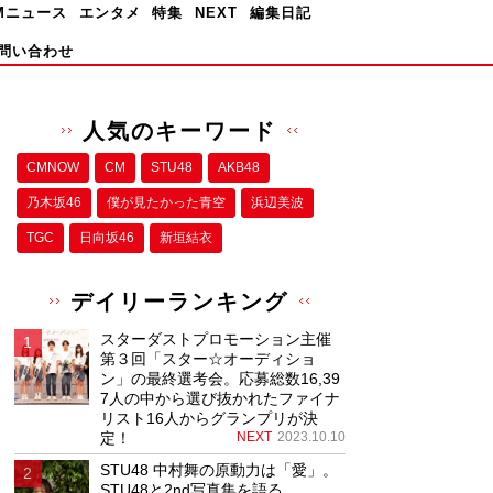
Mニュース
エンタメ
特集
NEXT
編集日記
問い合わせ
人気のキーワード
CMNOW
CM
STU48
AKB48
乃木坂46
僕が⾒たかった⻘空
浜辺美波
TGC
日向坂46
新垣結衣
デイリーランキング
スターダストプロモーション主催
第３回「スター☆オーディショ
ン」の最終選考会。応募総数16,39
7人の中から選び抜かれたファイナ
リスト16人からグランプリが決
定！
NEXT
2023.10.10
STU48 中村舞の原動力は「愛」。
STU48と2nd写真集を語る。