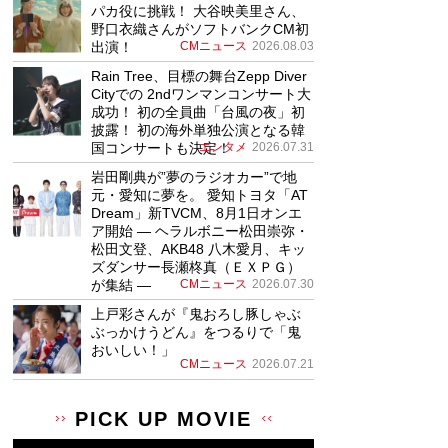
パカ役に挑戦！ 大谷映美里さん、
野口衣織さんがソフトバンクCM初
出演！
CMニュース
2026.08.03
Rain Tree、目標の舞台Zepp Diver
Cityでの 2ndワンマンコンサート大
成功！ 初の全員曲「台風の夜」初
披露！ 初の海外単独公演となる韓
国コンサートも決定！
エンタメ
2026.07.31
岩田剛典が”夢のラジオカー”で地
元・愛知に夢を。 愛知トヨタ「AT
Dream」新TVCM、8月1日オンエ
ア開始 ― ヘラルボニー松田崇弥・
松田文登、AKB48 八木愛月、キッ
ズダンサー長瀬柊真（ＥＸＰＧ）
が集結 ―
CMニュース
2026.07.30
上戸彩さんが『鬼おろし豚しゃぶ
ぶっかけうどん』をつるりで「鬼
おいしい！」
CMニュース
2026.07.21
PICK UP MOVIE