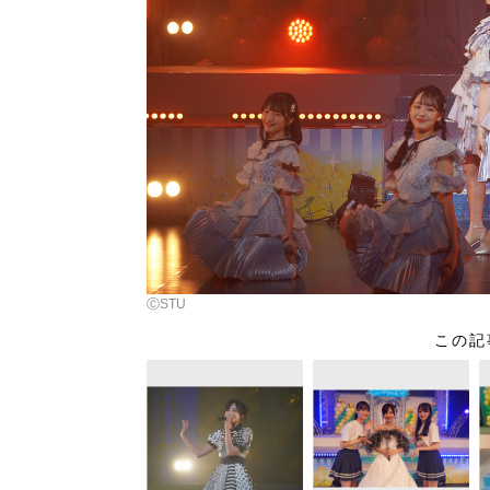
ⒸSTU
この記