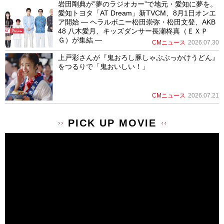
岩田剛典が”夢のラジオカー”で地元・愛知に夢を。
愛知トヨタ「AT Dream」新TVCM、8月1日オンエ
ア開始 ― ヘラルボニー松田崇弥・松田文登、AKB
48 八木愛月、キッズダンサー長瀬柊真（ＥＸＰ
Ｇ）が集結 ―
CMニュース
2026.07.30
上戸彩さんが『鬼おろし豚しゃぶぶっかけうどん』
をつるりで「鬼おいしい！」
CMニュース
2026.07.21
PICK UP MOVIE