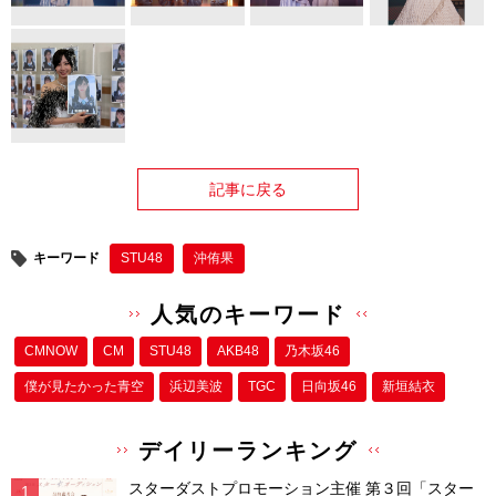
記事に戻る
キーワード
STU48
沖侑果
人気のキーワード
CMNOW
CM
STU48
AKB48
乃木坂46
僕が⾒たかった⻘空
浜辺美波
TGC
日向坂46
新垣結衣
デイリーランキング
スターダストプロモーション主催 第３回「スター