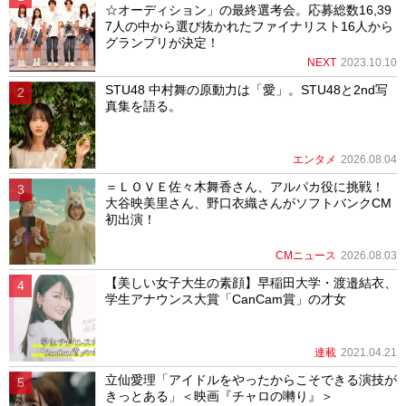
☆オーディション」の最終選考会。応募総数16,39
7人の中から選び抜かれたファイナリスト16人から
グランプリが決定！
NEXT
2023.10.10
STU48 中村舞の原動力は「愛」。STU48と2nd写
真集を語る。
エンタメ
2026.08.04
＝ＬＯＶＥ佐々木舞香さん、アルパカ役に挑戦！
大谷映美里さん、野口衣織さんがソフトバンクCM
初出演！
CMニュース
2026.08.03
【美しい女子大生の素顔】早稲田大学・渡邉結衣、
学生アナウンス大賞「CanCam賞」の才女
連載
2021.04.21
立仙愛理「アイドルをやったからこそできる演技が
きっとある」＜映画『チャロの囀り』＞