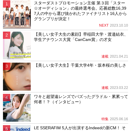
スターダストプロモーション主催 第３回「スター
☆オーディション」の最終選考会。応募総数16,39
7人の中から選び抜かれたファイナリスト16人から
グランプリが決定！
NEXT
2023.10.10
【美しい女子大生の素顔】早稲田大学・渡邉結衣、
学生アナウンス大賞「CanCam賞」の才女
連載
2021.04.21
【美しい女子大生】千葉大学4年・坂本桜の美しさ
連載
2023.03.22
ワキと超望遠レンズでバズったグラドル・累累って
何者！？（インタビュー）
特集
2025.06.16
LE SSERAFIM 5人が出演するIndeedの新CM！ そ