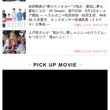
岩田剛典が”夢のラジオカー”で地元・愛知に夢を。
愛知トヨタ「AT Dream」新TVCM、8月1日オンエ
ア開始 ― ヘラルボニー松田崇弥・松田文登、AKB
48 八木愛月、キッズダンサー長瀬柊真（ＥＸＰ
Ｇ）が集結 ―
CMニュース
2026.07.30
上戸彩さんが『鬼おろし豚しゃぶぶっかけうどん』
をつるりで「鬼おいしい！」
CMニュース
2026.07.21
PICK UP MOVIE