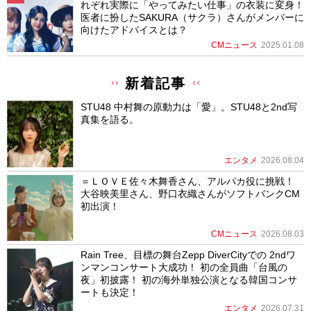
れぞれ実際に「やってみたい仕事」の衣装に変身！
医者に扮したSAKURA（サクラ）さんがメンバーに
向けたアドバイスとは？
CMニュース
2025.01.08
新着記事
STU48 中村舞の原動力は「愛」。STU48と2nd写
真集を語る。
エンタメ
2026.08.04
＝ＬＯＶＥ佐々木舞香さん、アルパカ役に挑戦！
大谷映美里さん、野口衣織さんがソフトバンクCM
初出演！
CMニュース
2026.08.03
Rain Tree、目標の舞台Zepp DiverCityでの 2ndワ
ンマンコンサート大成功！ 初の全員曲「台風の
夜」初披露！ 初の海外単独公演となる韓国コンサ
ートも決定！
エンタメ
2026.07.31