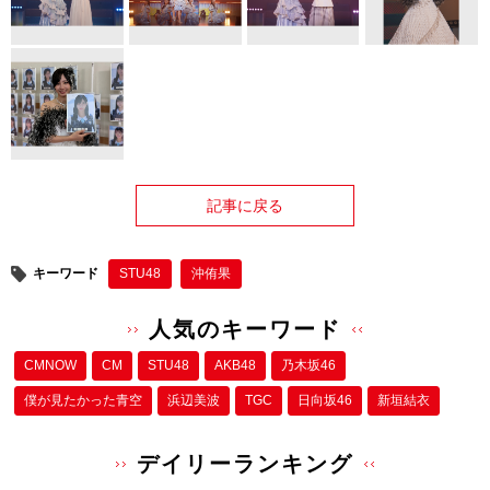
記事に戻る
キーワード
STU48
沖侑果
人気のキーワード
CMNOW
CM
STU48
AKB48
乃木坂46
僕が⾒たかった⻘空
浜辺美波
TGC
日向坂46
新垣結衣
デイリーランキング