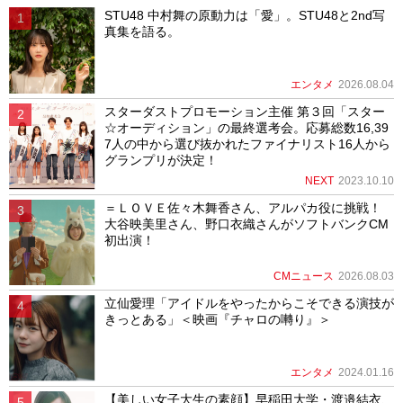
STU48 中村舞の原動力は「愛」。STU48と2nd写
真集を語る。
エンタメ
2026.08.04
スターダストプロモーション主催 第３回「スター
☆オーディション」の最終選考会。応募総数16,39
7人の中から選び抜かれたファイナリスト16人から
グランプリが決定！
NEXT
2023.10.10
＝ＬＯＶＥ佐々木舞香さん、アルパカ役に挑戦！
大谷映美里さん、野口衣織さんがソフトバンクCM
初出演！
CMニュース
2026.08.03
立仙愛理「アイドルをやったからこそできる演技が
きっとある」＜映画『チャロの囀り』＞
エンタメ
2024.01.16
【美しい女子大生の素顔】早稲田大学・渡邉結衣、