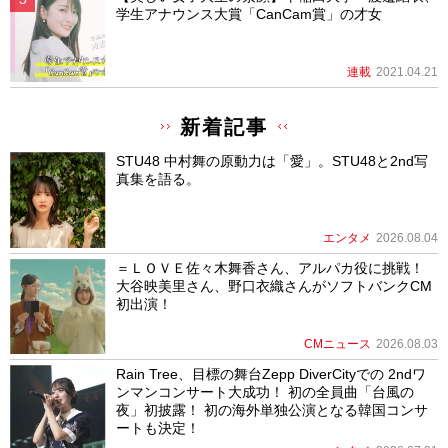
学生アナウンス大賞「CanCam賞」の才女
連載
2021.04.21
新着記事
STU48 中村舞の原動力は「愛」。STU48と2nd写
真集を語る。
エンタメ
2026.08.04
＝ＬＯＶＥ佐々木舞香さん、アルパカ役に挑戦！
大谷映美里さん、野口衣織さんがソフトバンクCM
初出演！
CMニュース
2026.08.03
Rain Tree、目標の舞台Zepp DiverCityでの 2ndワ
ンマンコンサート大成功！ 初の全員曲「台風の
夜」初披露！ 初の海外単独公演となる韓国コンサ
ートも決定！