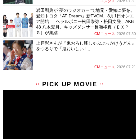
エンタメ
2026.07.31
岩田剛典が”夢のラジオカー”で地元・愛知に夢を。
愛知トヨタ「AT Dream」新TVCM、8月1日オンエ
ア開始 ― ヘラルボニー松田崇弥・松田文登、AKB
48 八木愛月、キッズダンサー長瀬柊真（ＥＸＰ
Ｇ）が集結 ―
CMニュース
2026.07.30
上戸彩さんが『鬼おろし豚しゃぶぶっかけうどん』
をつるりで「鬼おいしい！」
CMニュース
2026.07.21
PICK UP MOVIE