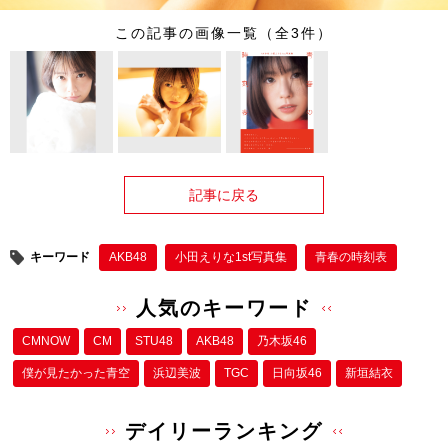
この記事の画像一覧（全3件）
記事に戻る
キーワード
AKB48
小田えりな1st写真集
青春の時刻表
人気のキーワード
CMNOW
CM
STU48
AKB48
乃木坂46
僕が⾒たかった⻘空
浜辺美波
TGC
日向坂46
新垣結衣
デイリーランキング