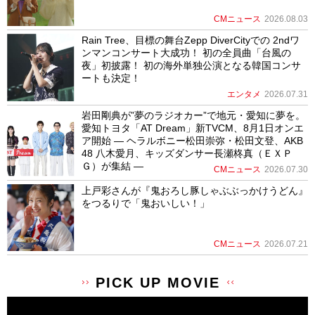
CMニュース
2026.08.03
Rain Tree、目標の舞台Zepp DiverCityでの 2ndワ
ンマンコンサート大成功！ 初の全員曲「台風の
夜」初披露！ 初の海外単独公演となる韓国コンサ
ートも決定！
エンタメ
2026.07.31
岩田剛典が”夢のラジオカー”で地元・愛知に夢を。
愛知トヨタ「AT Dream」新TVCM、8月1日オンエ
ア開始 ― ヘラルボニー松田崇弥・松田文登、AKB
48 八木愛月、キッズダンサー長瀬柊真（ＥＸＰ
Ｇ）が集結 ―
CMニュース
2026.07.30
上戸彩さんが『鬼おろし豚しゃぶぶっかけうどん』
をつるりで「鬼おいしい！」
CMニュース
2026.07.21
PICK UP MOVIE