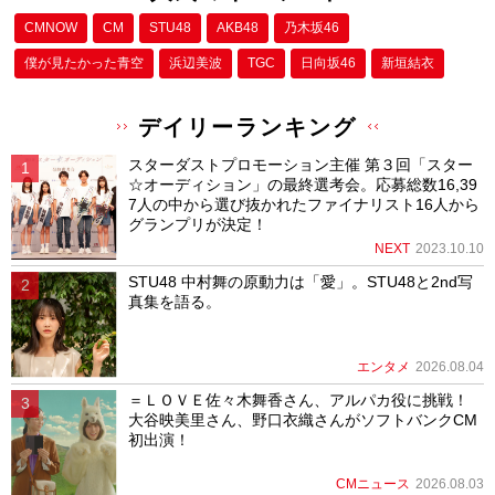
CMNOW
CM
STU48
AKB48
乃木坂46
僕が⾒たかった⻘空
浜辺美波
TGC
日向坂46
新垣結衣
デイリーランキング
スターダストプロモーション主催 第３回「スター
☆オーディション」の最終選考会。応募総数16,39
7人の中から選び抜かれたファイナリスト16人から
グランプリが決定！
NEXT
2023.10.10
STU48 中村舞の原動力は「愛」。STU48と2nd写
真集を語る。
エンタメ
2026.08.04
＝ＬＯＶＥ佐々木舞香さん、アルパカ役に挑戦！
大谷映美里さん、野口衣織さんがソフトバンクCM
初出演！
CMニュース
2026.08.03