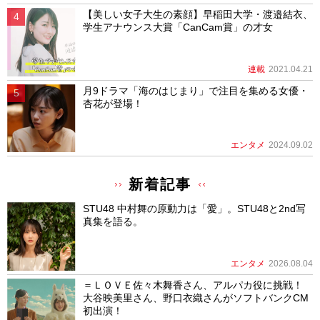
【美しい女子大生の素顔】早稲田大学・渡邉結衣、
学生アナウンス大賞「CanCam賞」の才女
連載
2021.04.21
月9ドラマ「海のはじまり」で注目を集める女優・
杏花が登場！
エンタメ
2024.09.02
新着記事
STU48 中村舞の原動力は「愛」。STU48と2nd写
真集を語る。
エンタメ
2026.08.04
＝ＬＯＶＥ佐々木舞香さん、アルパカ役に挑戦！
大谷映美里さん、野口衣織さんがソフトバンクCM
初出演！