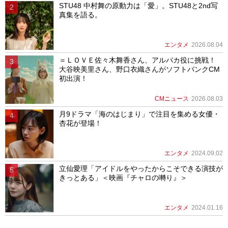
STU48 中村舞の原動力は「愛」。STU48と2nd写
真集を語る。
エンタメ
2026.08.04
＝ＬＯＶＥ佐々木舞香さん、アルパカ役に挑戦！
大谷映美里さん、野口衣織さんがソフトバンクCM
初出演！
CMニュース
2026.08.03
月9ドラマ「海のはじまり」で注目を集める女優・
杏花が登場！
エンタメ
2024.09.02
立仙愛理「アイドルをやったからこそできる演技が
きっとある」＜映画『チャロの囀り』＞
エンタメ
2024.01.16