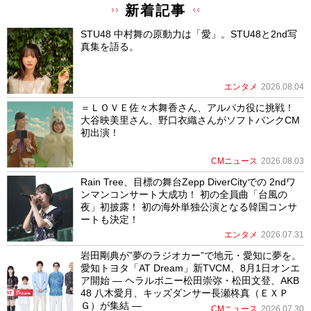
新着記事
STU48 中村舞の原動力は「愛」。STU48と2nd写
真集を語る。
エンタメ
2026.08.04
＝ＬＯＶＥ佐々木舞香さん、アルパカ役に挑戦！
大谷映美里さん、野口衣織さんがソフトバンクCM
初出演！
CMニュース
2026.08.03
Rain Tree、目標の舞台Zepp DiverCityでの 2ndワ
ンマンコンサート大成功！ 初の全員曲「台風の
夜」初披露！ 初の海外単独公演となる韓国コンサ
ートも決定！
エンタメ
2026.07.31
岩田剛典が”夢のラジオカー”で地元・愛知に夢を。
愛知トヨタ「AT Dream」新TVCM、8月1日オンエ
ア開始 ― ヘラルボニー松田崇弥・松田文登、AKB
48 八木愛月、キッズダンサー長瀬柊真（ＥＸＰ
Ｇ）が集結 ―
CMニュース
2026.07.30