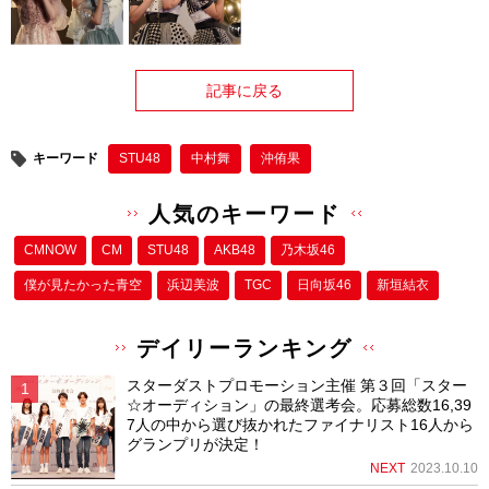
記事に戻る
キーワード
STU48
中村舞
沖侑果
人気のキーワード
CMNOW
CM
STU48
AKB48
乃木坂46
僕が⾒たかった⻘空
浜辺美波
TGC
日向坂46
新垣結衣
デイリーランキング
スターダストプロモーション主催 第３回「スター
☆オーディション」の最終選考会。応募総数16,39
7人の中から選び抜かれたファイナリスト16人から
グランプリが決定！
NEXT
2023.10.10