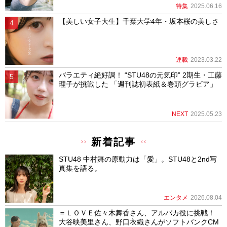
特集
2025.06.16
【美しい女子大生】千葉大学4年・坂本桜の美しさ
連載
2023.03.22
バラエティ絶好調！ “STU48の元気印” 2期生・工藤
理子が挑戦した 「週刊誌初表紙＆巻頭グラビア」
NEXT
2025.05.23
新着記事
STU48 中村舞の原動力は「愛」。STU48と2nd写
真集を語る。
エンタメ
2026.08.04
＝ＬＯＶＥ佐々木舞香さん、アルパカ役に挑戦！
大谷映美里さん、野口衣織さんがソフトバンクCM