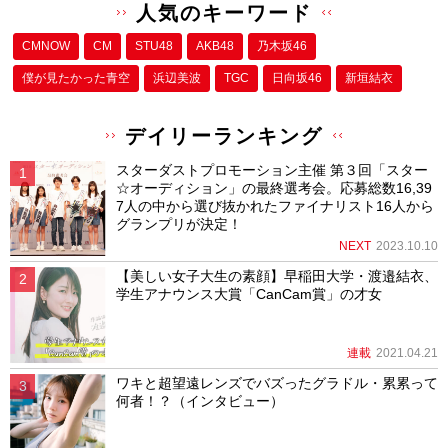
人気のキーワード
CMNOW
CM
STU48
AKB48
乃木坂46
僕が⾒たかった⻘空
浜辺美波
TGC
日向坂46
新垣結衣
デイリーランキング
スターダストプロモーション主催 第３回「スター
☆オーディション」の最終選考会。応募総数16,39
7人の中から選び抜かれたファイナリスト16人から
グランプリが決定！
NEXT
2023.10.10
【美しい女子大生の素顔】早稲田大学・渡邉結衣、
学生アナウンス大賞「CanCam賞」の才女
連載
2021.04.21
ワキと超望遠レンズでバズったグラドル・累累って
何者！？（インタビュー）