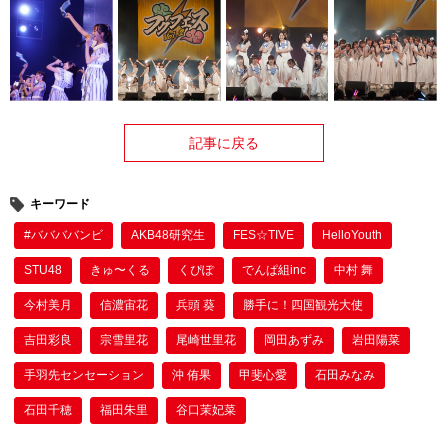
記事に戻る
キーワード
#ババババンビ
AKB48研究生
FES☆TIVE
HelloYouth
STU48
きゅ〜くる
くぴぽ
でんぱ組inc
中村 舞
今村美月
信濃宙花
兵頭 葵
勝手に！四国観光大使
吉田彩良
宗雪里花
尾崎世里花
岡田あずみ
岩田陽菜
手羽先センセーション
沖 侑果
甲斐心愛
石田みなみ
石田千穂
福田朱里
谷口茉妃菜