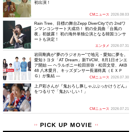
初出演！
CMニュース
2026.08.03
Rain Tree、目標の舞台Zepp DiverCityでの 2ndワ
ンマンコンサート大成功！ 初の全員曲「台風の
夜」初披露！ 初の海外単独公演となる韓国コンサ
ートも決定！
エンタメ
2026.07.31
岩田剛典が”夢のラジオカー”で地元・愛知に夢を。
愛知トヨタ「AT Dream」新TVCM、8月1日オンエ
ア開始 ― ヘラルボニー松田崇弥・松田文登、AKB
48 八木愛月、キッズダンサー長瀬柊真（ＥＸＰ
Ｇ）が集結 ―
CMニュース
2026.07.30
上戸彩さんが『鬼おろし豚しゃぶぶっかけうどん』
をつるりで「鬼おいしい！」
CMニュース
2026.07.21
PICK UP MOVIE