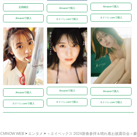
Amazonで購入
定期購読
Amazonで購入
ヨドバシ.comで購入
Amazonで購入
ヨドバシ.comで購入
Amazonで購入
Amazonで購入
Amazonで購入
ヨドバシ.comで購入
ヨドバシ.comで購入
ヨドバシ.comで購入
CMNOW WEB
>
エンタメ
>
＜エイベックス 2024新春参拝＆晴れ着お披露目会＞豪