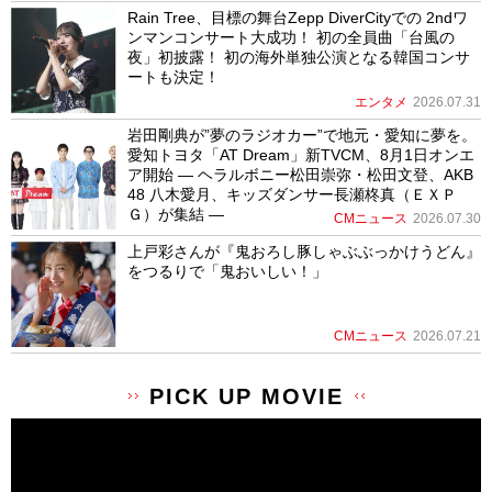
Rain Tree、目標の舞台Zepp DiverCityでの 2ndワ
ンマンコンサート大成功！ 初の全員曲「台風の
夜」初披露！ 初の海外単独公演となる韓国コンサ
ートも決定！
エンタメ
2026.07.31
岩田剛典が”夢のラジオカー”で地元・愛知に夢を。
愛知トヨタ「AT Dream」新TVCM、8月1日オンエ
ア開始 ― ヘラルボニー松田崇弥・松田文登、AKB
48 八木愛月、キッズダンサー長瀬柊真（ＥＸＰ
Ｇ）が集結 ―
CMニュース
2026.07.30
上戸彩さんが『鬼おろし豚しゃぶぶっかけうどん』
をつるりで「鬼おいしい！」
CMニュース
2026.07.21
PICK UP MOVIE