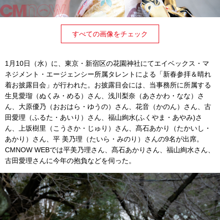
すべての画像をチェック
1月10日（水）に、東京・新宿区の花園神社にてエイベックス・マ
ネジメント・エージェンシー所属タレントによる「新春参拝＆晴れ
着お披露目会」が行われた。お披露目会には、当事務所に所属する
生見愛瑠（ぬくみ・める）さん、浅川梨奈（あさかわ・なな）さ
ん、大原優乃（おおはら・ゆうの）さん、花音（かのん）さん、古
田愛理（ふるた・あいり）さん、福山絢水(ふくやま・あやみ)さ
ん、上坂樹里（こうさか・じゅり）さん、髙石あかり（たかいし・
あかり）さん、平 美乃理（たいら・みのり）さんの9名が出席。
CMNOW WEBでは平美乃理さん、髙石あかりさん、福山絢水さん、
古田愛理さんに今年の抱負などを伺った。