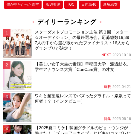
僕が⾒たかった⻘空
浜辺美波
TGC
日向坂46
新垣結衣
デイリーランキング
スターダストプロモーション主催 第３回「スター
☆オーディション」の最終選考会。応募総数16,39
7人の中から選び抜かれたファイナリスト16人から
グランプリが決定！
NEXT
2023.10.10
【美しい女子大生の素顔】早稲田大学・渡邉結衣、
学生アナウンス大賞「CanCam賞」の才女
連載
2021.04.21
ワキと超望遠レンズでバズったグラドル・累累って
何者！？（インタビュー）
特集
2025.06.16
【2025夏コミケ】韓国グラドルのピョ・ウンジが
魅せた！「ブルーアーカイブ」ヒビキのコスプレに