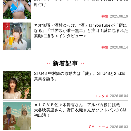
釘付け
特集
2025.08.19
ネオ無職・酒村ゆっけ、“酒テロ”YouTubeが「癖に
なる」「世界観が唯一無二」と注目！謎に包まれた
素顔に迫る＜インタビュー＞
特集
2020.08.14
新着記事
STU48 中村舞の原動力は「愛」。STU48と2nd写
真集を語る。
エンタメ
2026.08.04
＝ＬＯＶＥ佐々木舞香さん、アルパカ役に挑戦！
大谷映美里さん、野口衣織さんがソフトバンクCM
初出演！
CMニュース
2026.08.03