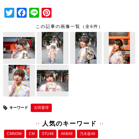
T
F
Li
Pi
wi
a
n
nt
この記事の画像一覧（全6件）
tt
c
e
er
er
e
e
b
st
o
o
k
キーワード
古田愛理
人気のキーワード
CMNOW
CM
STU48
AKB48
乃木坂46