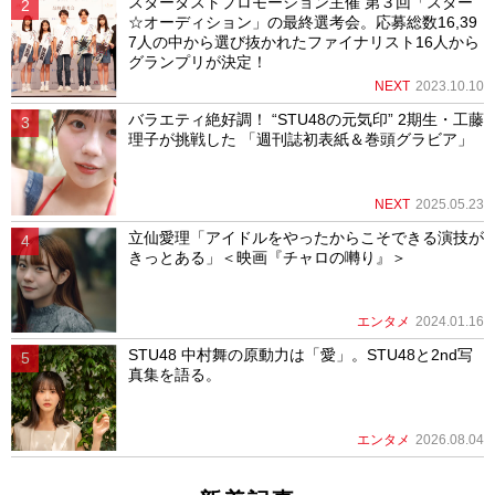
スターダストプロモーション主催 第３回「スター
☆オーディション」の最終選考会。応募総数16,39
7人の中から選び抜かれたファイナリスト16人から
グランプリが決定！
NEXT
2023.10.10
バラエティ絶好調！ “STU48の元気印” 2期生・工藤
理子が挑戦した 「週刊誌初表紙＆巻頭グラビア」
NEXT
2025.05.23
立仙愛理「アイドルをやったからこそできる演技が
きっとある」＜映画『チャロの囀り』＞
エンタメ
2024.01.16
STU48 中村舞の原動力は「愛」。STU48と2nd写
真集を語る。
エンタメ
2026.08.04