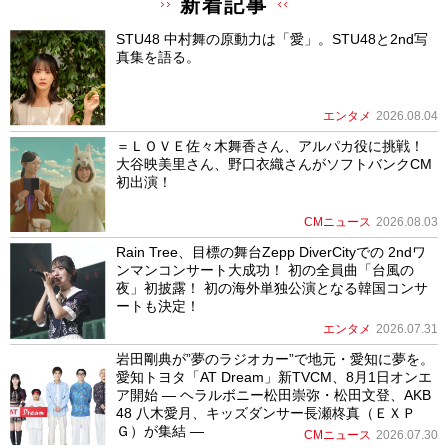
新着記事
STU48 中村舞の原動力は「愛」。STU48と2nd写
真集を語る。
エンタメ
2026.08.04
＝ＬＯＶＥ佐々木舞香さん、アルパカ役に挑戦！
大谷映美里さん、野口衣織さんがソフトバンクCM
初出演！
CMニュース
2026.08.03
Rain Tree、目標の舞台Zepp DiverCityでの 2ndワ
ンマンコンサート大成功！ 初の全員曲「台風の
夜」初披露！ 初の海外単独公演となる韓国コンサ
ートも決定！
エンタメ
2026.07.31
岩田剛典が”夢のラジオカー”で地元・愛知に夢を。
愛知トヨタ「AT Dream」新TVCM、8月1日オンエ
ア開始 ― ヘラルボニー松田崇弥・松田文登、AKB
48 八木愛月、キッズダンサー長瀬柊真（ＥＸＰ
Ｇ）が集結 ―
CMニュース
2026.07.30