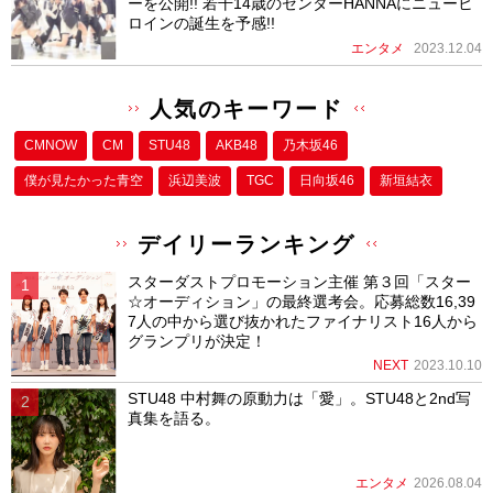
ーを公開!! 若干14歳のセンターHANNAにニューヒ
ロインの誕生を予感!!
エンタメ
2023.12.04
人気のキーワード
CMNOW
CM
STU48
AKB48
乃木坂46
僕が⾒たかった⻘空
浜辺美波
TGC
日向坂46
新垣結衣
デイリーランキング
スターダストプロモーション主催 第３回「スター
☆オーディション」の最終選考会。応募総数16,39
7人の中から選び抜かれたファイナリスト16人から
グランプリが決定！
NEXT
2023.10.10
STU48 中村舞の原動力は「愛」。STU48と2nd写
真集を語る。
エンタメ
2026.08.04