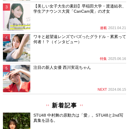
【美しい女子大生の素顔】早稲田大学・渡邉結衣、
学生アナウンス大賞「CanCam賞」の才女
連載
2021.04.21
ワキと超望遠レンズでバズったグラドル・累累って
何者！？（インタビュー）
特集
2025.06.16
注目の新人女優 西川実花ちゃん
NEXT
2024.06.15
新着記事
STU48 中村舞の原動力は「愛」。STU48と2nd写
真集を語る。