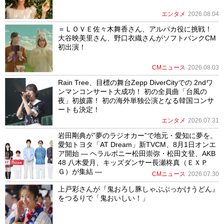
エンタメ
2026.08.04
＝ＬＯＶＥ佐々木舞香さん、アルパカ役に挑戦！
大谷映美里さん、野口衣織さんがソフトバンクCM
初出演！
CMニュース
2026.08.03
Rain Tree、目標の舞台Zepp DiverCityでの 2ndワ
ンマンコンサート大成功！ 初の全員曲「台風の
夜」初披露！ 初の海外単独公演となる韓国コンサ
ートも決定！
エンタメ
2026.07.31
岩田剛典が”夢のラジオカー”で地元・愛知に夢を。
愛知トヨタ「AT Dream」新TVCM、8月1日オンエ
ア開始 ― ヘラルボニー松田崇弥・松田文登、AKB
48 八木愛月、キッズダンサー長瀬柊真（ＥＸＰ
Ｇ）が集結 ―
CMニュース
2026.07.30
上戸彩さんが『鬼おろし豚しゃぶぶっかけうどん』
をつるりで「鬼おいしい！」