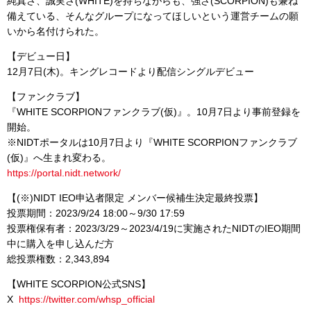
純真さ、誠実さ(WHITE)を持ちながらも、強さ(SCORPION)も兼ね
備えている、そんなグループになってほしいという運営チームの願
いから名付けられた。
【デビュー日】
12月7日(木)。キングレコードより配信シングルデビュー
【ファンクラブ】
『WHITE SCORPIONファンクラブ(仮)』。10月7日より事前登録を
開始。
※NIDTポータルは10月7日より『WHITE SCORPIONファンクラブ
(仮)』へ生まれ変わる。
https://portal.nidt.network/
【(※)NIDT IEO申込者限定 メンバー候補生決定最終投票】
投票期間：2023/9/24 18:00～9/30 17:59
投票権保有者：2023/3/29～2023/4/19に実施されたNIDTのIEO期間
中に購入を申し込んだ方
総投票権数：2,343,894
【WHITE SCORPION公式SNS】
X
https://twitter.com/whsp_official