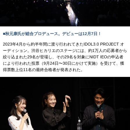
■秋元康氏が総合プロデュース。デビューは12月7日！
2023年4月から約半年間に渡り行われてきたIDOL3.0 PROJECT オ
ーディション。渋谷ヒカリエのステージには、約1万人の応募者から
絞り込まれた29名が登場し、その29名を対象にNIDT IEOの申込者
により行われた投票（9月24日〜30日にかけて実施）を受けて、獲
得票数上位11名の最終合格者が発表された。