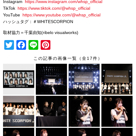
Instagram
https://www.instagram.com/whsp_official
TikTok
https://www.tiktok.com/@whsp_official
YouTube
https://www.youtube.com/@whsp_official
ハッシュタグ：＃WHITESCORPION
取材協力＝千葉由知(ribelo visualworks)
T
F
Li
Pi
wi
a
n
nt
この記事の画像一覧（全17件）
tt
c
e
er
er
e
e
b
st
o
o
k