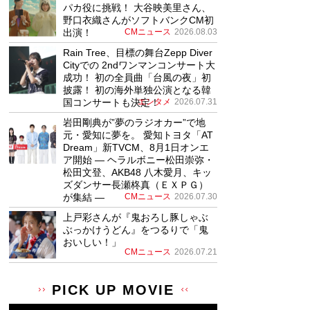
パカ役に挑戦！ 大谷映美里さん、
野口衣織さんがソフトバンクCM初
出演！
CMニュース
2026.08.03
Rain Tree、目標の舞台Zepp Diver
Cityでの 2ndワンマンコンサート大
成功！ 初の全員曲「台風の夜」初
披露！ 初の海外単独公演となる韓
国コンサートも決定！
エンタメ
2026.07.31
岩田剛典が”夢のラジオカー”で地
元・愛知に夢を。 愛知トヨタ「AT
Dream」新TVCM、8月1日オンエ
ア開始 ― ヘラルボニー松田崇弥・
松田文登、AKB48 八木愛月、キッ
ズダンサー長瀬柊真（ＥＸＰＧ）
が集結 ―
CMニュース
2026.07.30
上戸彩さんが『鬼おろし豚しゃぶ
ぶっかけうどん』をつるりで「鬼
おいしい！」
CMニュース
2026.07.21
PICK UP MOVIE