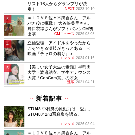
リスト16人からグランプリが決
定！
NEXT
2023.10.10
＝ＬＯＶＥ佐々木舞香さん、アル
パカ役に挑戦！ 大谷映美里さん、
野口衣織さんがソフトバンクCM初
出演！
CMニュース
2026.08.03
立仙愛理「アイドルをやったから
こそできる演技がきっとある」＜
映画『チャロの囀り』＞
エンタメ
2024.01.16
【美しい女子大生の素顔】早稲田
大学・渡邉結衣、学生アナウンス
大賞「CanCam賞」の才女
連載
2021.04.21
新着記事
STU48 中村舞の原動力は「愛」。
STU48と2nd写真集を語る。
エンタメ
2026.08.04
＝ＬＯＶＥ佐々木舞香さん、アル