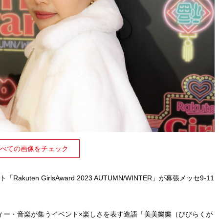
べての画像をチェック
ten GirlsAward 2023 AUTUMN/WINTER」が幕張メッセ9-11
ューティー・音楽が集うイベント×楽しさを表す造語「美美樂樂（びびらくが