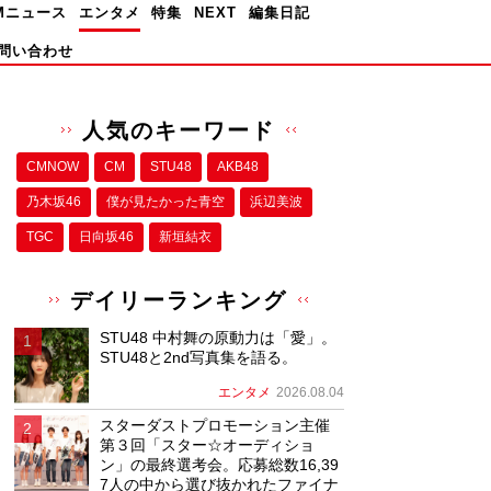
Mニュース
エンタメ
特集
NEXT
編集日記
問い合わせ
人気のキーワード
CMNOW
CM
STU48
AKB48
乃木坂46
僕が⾒たかった⻘空
浜辺美波
TGC
日向坂46
新垣結衣
デイリーランキング
STU48 中村舞の原動力は「愛」。
STU48と2nd写真集を語る。
エンタメ
2026.08.04
スターダストプロモーション主催
第３回「スター☆オーディショ
ン」の最終選考会。応募総数16,39
7人の中から選び抜かれたファイナ